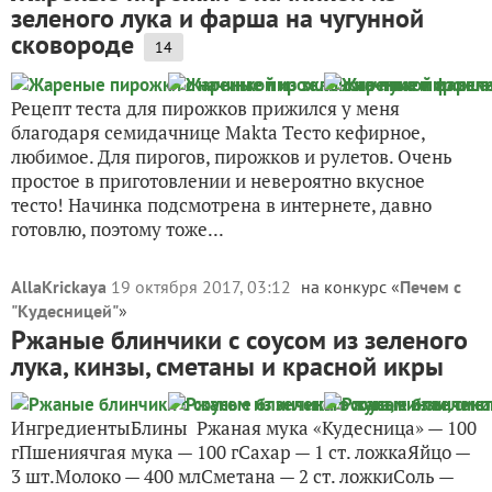
зеленого лука и фарша на чугунной
сковороде
14
Рецепт теста для пирожков прижился у меня
благодаря семидачнице Makta Тесто кефирное,
любимое. Для пирогов, пирожков и рулетов. Очень
простое в приготовлении и невероятно вкусное
тесто! Начинка подсмотрена в интернете, давно
готовлю, поэтому тоже...
AllaKrickaya
19 октября 2017, 03:12
на конкурс «
Печем с
"Кудесницей"
»
Ржаные блинчики с соусом из зеленого
лука, кинзы, сметаны и красной икры
ИнгредиентыБлины Ржаная мука «Кудесница» — 100
гПшениячгая мука — 100 гСахар — 1 ст. ложкаЯйцо —
3 шт.Молоко — 400 млСметана — 2 ст. ложкиСоль —