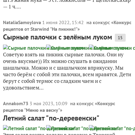
— 1 ч....
NataliaSamoylova
1 июня 2022, 15:42
на конкурс «
Конкурс
рецептов от Starwind "На пикник!"
»
Сырные палочки с зелёным луком
15
Советую взять на пикник сырные палочки. Они ну
очень вкусные)) Их можно скушать в ожидании
шашлычка. Можно и с шашлычком вприкуску. Мы
часто берём с собой эти палочки, всем нравятся. Дети
берут с собой термос со сладким чаем и с
удовольствием...
Annakom73
3 мая 2023, 10:09
на конкурс «
Конкурс
рецептов "Меню на весну"
»
Летний салат "по-деревенски"
Этот салат всегда делали в деревне в Тверской