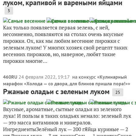
луком, крапивой и вареными яйцами
3
Как только появляется первая зелень, с ней,
несомненно, появляются на столах очень вкусные
пирожки. Ох, как мы любим весенние пирожки с
зеленым луком! У многих хозяек свой рецепт таких
весенних пирожков, но, наверное, любят такие
пирожки многие...
460RU
24 февраля 2022, 19:17
на конкурс «
Кулинарный
марафон «Холода — со двора, для блинов пришла пора!»
»
Ржаные оладьи с зеленым луком
25
Вкусные, ароматные, сытные оладьи из зеленого
лука! И пользы в таких оладьях немало: зеленый лук
— это масса витаминов и минералов.
ИнгредиентыЗелёный лук — 200 гЯйца куриные — 2
шт.Ржаная мука — 3 ст. ложкиСоль — 1 щепоткаСахар