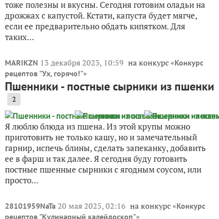
тоже полезны и вкусны. Сегодня готовим оладьи на
дрожжах с капустой. Кстати, капуста будет мягче,
если ее предварительно обдать кипятком. Для
таких...
13 декабря 2023, 10:59
на конкурс «
MARIKZN
Конкурс
»
рецептов "Ух, горячо!"
Пшенники - постные сырники из пшенки
2
Я люблю блюда из пшена. Из этой крупы можно
приготовить не только кашу, но и замечательный
гарнир, испечь блины, сделать запеканку, добавить
ее в фарш и так далее. Я сегодня буду готовить
постные пшенные сырники с ягодным соусом, или
просто...
20 мая 2025, 02:16
на конкурс «
28101959NaTa
Конкурс
»
рецептов "Кулинарный калейдоскоп"