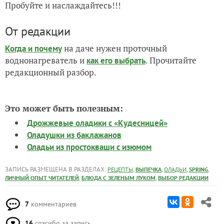
Пробуйте и наслаждайтесь!!!
От редакции
на даче нужен проточный
Когда и почему
воднонагреватель и
. Прочитайте
как его выбрать
редакционный разбор.
Это может быть полезным:
Дрожжевые оладики с «Кудесницей»
Оладушки из баклажанов
Оладьи из простокваши с изюмом
ЗАПИСЬ РАЗМЕЩЕНА В РАЗДЕЛАХ:
,
,
,
,
РЕЦЕПТЫ
ВЫПЕЧКА
ОЛАДЬИ
SPRING
,
,
ЛИЧНЫЙ ОПЫТ ЧИТАТЕЛЕЙ
БЛЮДА С ЗЕЛЕНЫМ ЛУКОМ
ВЫБОР РЕДАКЦИИ
7
комментариев
16
спасибо за запись