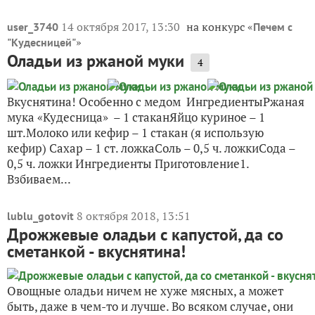
14 октября 2017, 13:30
на конкурс «
user_3740
Печем с
»
"Кудесницей"
Оладьи из ржаной муки
4
Вкуснятина! Особенно с медом ИнгредиентыРжаная
мука «Кудесница» – 1 стаканЯйцо куриное – 1
шт.Молоко или кефир – 1 стакан (я использую
кефир) Сахар – 1 ст. ложкаСоль – 0,5 ч. ложкиСода –
0,5 ч. ложки Ингредиенты Приготовление1.
Взбиваем...
8 октября 2018, 13:51
lublu_gotovit
Дрожжевые оладьи с капустой, да со
сметанкой - вкуснятина!
Овощные оладьи ничем не хуже мясных, а может
быть, даже в чем-то и лучше. Во всяком случае, они