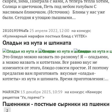
скорей, зима, Поиграла с нами, А теперь тепла хотим,
Солнца и цветочков, Петь под небом голубым С
масляным блиночком. (Источник) Блины у нас уже
были. Сегодня я угощаю пышными...
28101959NaTa
25 апреля 2022, 12:00
на конкурс
«
Кулинарный марафон постных блюд с VITEK
»
Оладьи из нута и шпината
Это блюдо можно назвать по-разному! Я — оладьями,
а можно назвать и котлетами. Все равно вкус не
изменится от этого, блюдо совсем простое. И поэтому
предлагаю вам приготовить вкусные «оладьи-
котлеты» из нута и шпината. Время приготовления:...
MARIKZN
13 декабря 2023, 10:59
на конкурс «
Конкурс
рецептов "Ух, горячо!"
»
Пшенники - постные сырники из пшенки
2