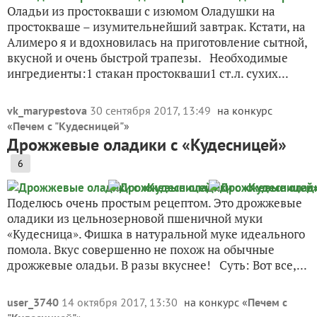
Оладьи из простокваши с изюмом Оладушки на
простокваше – изумительнейший завтрак. Кстати, на
Алимеро я и вдохновилась на приготовление сытной,
вкусной и очень быстрой трапезы. Необходимые
ингредиенты:1 стакан простокваши1 ст.л. сухих...
vk_marypestova
30 сентября 2017, 13:49
на конкурс
«
Печем с "Кудесницей"
»
Дрожжевые оладики с «Кудесницей»
6
Поделюсь очень простым рецептом. Это дрожжевые
оладики из цельнозерновой пшеничной муки
«Кудесница». Фишка в натуральной муке идеального
помола. Вкус совершенно не похож на обычные
дрожжевые оладьи. В разы вкуснее! Суть: Вот все,...
user_3740
14 октября 2017, 13:30
на конкурс «
Печем с