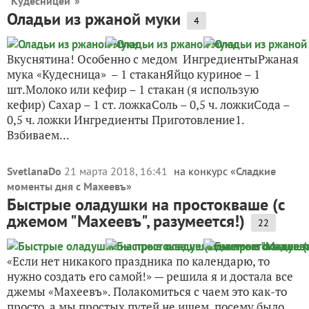
"Кудесницей"
»
Оладьи из ржаной муки
4
Вкуснятина! Особенно с медом ИнгредиентыРжаная
мука «Кудесница» – 1 стаканЯйцо куриное – 1
шт.Молоко или кефир – 1 стакан (я использую
кефир) Сахар – 1 ст. ложкаСоль – 0,5 ч. ложкиСода –
0,5 ч. ложки Ингредиенты Приготовление1.
Взбиваем...
SvetlanaDo
21 марта 2018, 16:41
на конкурс «
Сладкие
моменты дня с Махеевъ
»
Быстрые оладушки на простокваше (с
джемом "Махеевъ", разумеется!)
22
«Если нет никакого праздника по календарю, то
нужно создать его самой!» — решила я и достала все
джемы «Махеевъ». Полакомиться с чаем это как-то
просто, а мы простых путей не ищем, посему было