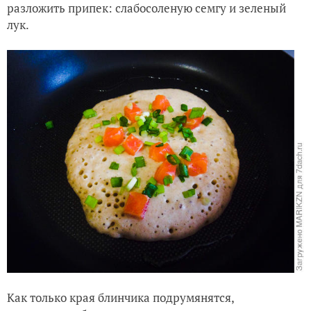
разложить припек: слабосоленую семгу и зеленый
лук.
Как только края блинчика подрумянятся,