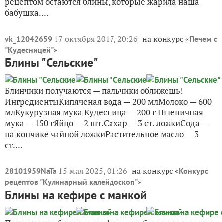
рецептом остаются блины, которые жарила наша
бабушка....
17 октября 2017, 20:26
на конкурс «
vk_12042659
Печем с
»
"Кудесницей"
Блины "Сельские"
Блинчики получаются — пальчики оближешь!
ИнгредиентыКипяченая вода — 200 млМолоко — 600
млКукурузная мука Кудесница — 200 г Пшеничная
мука — 150 гЯйцо — 2 шт.Сахар — 3 ст. ложкиСода —
на кончике чайной ложкиРастительное масло — 3
ст....
15 мая 2025, 01:26
на конкурс «
28101959NaTa
Конкурс
»
рецептов "Кулинарный калейдоскоп"
Блины на кефире с манкой