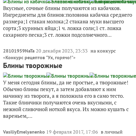
Вкусные, сочные блины получаются из кабачков.
Ингредиенты для блинов:половина кабачка среднего
размера;1 стакан молока;2 стакана муки высшего
сорта;3 куриных яйца;1 ч. ложка соли;1 ст. ложка
сахарного песка;3 ст. ложки подсолнечного...
20 декабря 2023, 23:33
на конкурс
28101959NaTa
«
»
Конкурс рецептов "Ух, горячо!"
Блины творожные
У меня сегодня блины, да не простые, а творожные!
Обычно блины пекут, а затем добавляют к ним
начинку из творога, а я положила его в само тесто.
Такие блинчики получаются очень вкусными, с
нежной сливочной ноткой вкуса. Их можно кушать с
вареньем,...
19 февраля 2017, 17:06
в личный
VasiliyEmelyanenko