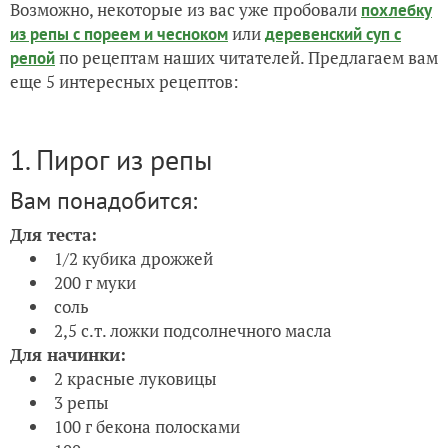
Возможно, некоторые из вас уже пробовали
похлебку
или
из репы с пореем и чесноком
деревенский суп с
по рецептам наших читателей. Предлагаем вам
репой
еще 5 интересных рецептов:
1. Пирог из репы
Вам понадобится:
Для теста:
1/2 кубика дрожжей
200 г муки
соль
2,5 с.т. ложки подсолнечного масла
Для начинки:
2 красные луковицы
3 репы
100 г бекона полосками