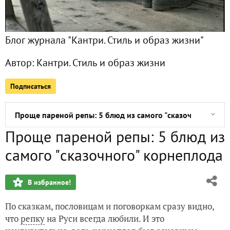
Блог журнала "Кантри. Стиль и образ жизни"
Выращивание плодовых деревьев на шпалерах
Автор:
Кантри. Стиль и образ жизни
Про ростки: как получить зелень из семян
Подписаться
Ягодка опять: косметика своими руками
Проще пареной репы: 5 блюд из самого "сказочного" кор
Проще пареной репы: 5 блюд из
А цветочек-то — войлочный! Мастер-класс по валянию
самого "сказочного" корнеплода
Аюрведа на даче: как приготовить убтан
В избранное!
Естественный отбор: подворье в Нижней Баварии
По сказкам, пословицам и поговоркам сразу видно,
Колючий малый, или 12 фактов о ежах
что
репку
на Руси всегда любили. И это