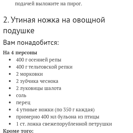
подачей выложите на пирог.
2. Утиная ножка на овощной
подушке
Вам понадобится:
На 4 персоны
400 г осенней репы
400 г тельтовской репки
2 морковки
2 зубчика чеснока
2 луковицы шалота
соль
перец
4 утиные ножки (по 350 г каждая)
примерно 400 мл бульона из птицы
1 ст. ложка свежепорубленной петрушки
Кроме того: