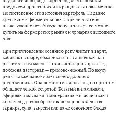
неудивительно, ведь корнеплод был основным
Оцените циннию: виды, сорта и идеи композиций
продуктом пропитания и выращивался повсеместно.
Но постепенно его вытеснил
картофель
. Недавно
Накроем поляну, или Газонные цветочные смеси для ваше
крестьяне и фермеры вновь открыли для себя
незаслуженно позабытую репу, и теперь ее можно
Полезные рецепты на основе дикорастущих трав
купить на фермерских рынках и ярмарках выходного
дня.
При приготовлении осеннюю репу чистят и варят,
взбивают в пюре, обжаривают на сливочном или
растительном масле. По консистенции корнеплод
похож на
пастернак
— кремово-нежный. По вкусу
репка также напоминает своего дальнего
родственника. Она немного сладковатая, но при этом
обладает легкой остротой. Богатый витаминами,
эфирными маслами и минеральными веществами
корнеплод разнообразит ваш рацион в качестве
гарнира, супа, закуски или даже основного блюда.