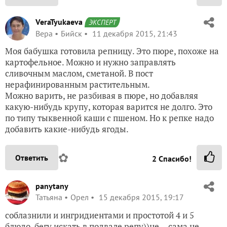
VeraTyukaeva
ЭКСПЕРТ
Вера
Бийск
11 декабря 2015, 21:43
Моя бабушка готовила репницу. Это пюре, похоже на
картофельное. Можно и нужно заправлять
сливочным маслом, сметаной. В пост
нерафинированным растительным.
Можно варить, не разбивая в пюре, но добавляя
какую-нибудь крупу, которая варится не долго. Это
по типу тыквенной каши с пшеном. Но к репке надо
добавить какие-нибудь ягоды.
✿
Ответить
2
Спасибо!
panytany
Татьяна
Орел
15 декабря 2015, 19:17
соблазнили и ингридиентами и простотой 4 и 5
блюдо. бегу искать в подвале репу))не… сама не