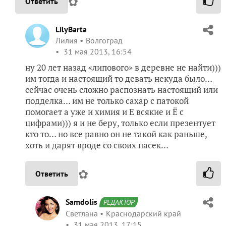
✿
Ответить
LilyBarta
Лилия
Волгоград
31 мая 2013, 16:54
ну 20 лет назад «липового» в деревне не найти)))
им тогда и настоящий то девать некуда было…
сейчас очень сложно распознать настоящий или
подделка… им не только сахар с патокой
помогает а уже и химия и Е всякие и Ё с
цифрами))) я и не беру, только если презентует
кто то… но все равно он не такой как раньше,
хоть и дарят вроде со своих пасек…
✿
Ответить
Samdolis
РЕДАКТОР
Светлана
Краснодарский край
31 мая 2013, 17:15