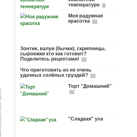
температуре
1
Моя радужная
красотка
14
Зонтик, валуи (бычки), скрипницы,
сыроежки кто как готовит?
Поделитесь рецептами!
43
Что приготовить из не очень
удачных солёных груздей?
15
Торт "Домашний"
29
"Сладкая" уха