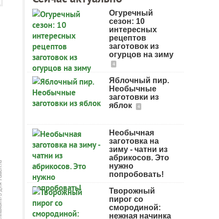
Огуречный
сезон: 10
интересных
рецептов
заготовок из
огурцов на зиму
4
Яблочный пир.
Необычные
заготовки из
яблок
4
Необычная
заготовка на
зиму - чатни из
абрикосов. Это
нужно
попробовать!
Творожный
пирог со
смородиной:
нежная начинка