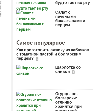
будто тает во рту
Салат с
печеными
баклажанами и
перцем
Самое популярное
Как приготовить аджику из кабачков
с томатной пастой и болгарским
перцем?
6
Шарлотка со
сливой
4
Огурцы по-
болгарски:
отлично
хранятся при
комнатной