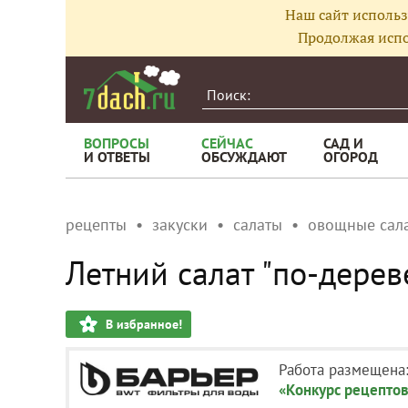
Наш сайт использ
Продолжая испо
ВОПРОСЫ
СЕЙЧАС
САД И
И ОТВЕТЫ
ОБСУЖДАЮТ
ОГОРОД
рецепты
закуски
салаты
овощные сал
Летний салат "по-дерев
В избранное!
Работа размещена
«Конкурс рецептов