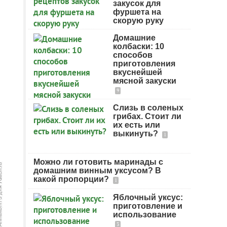
закусок для
фуршета на
скорую руку
Домашние
колбаски: 10
способов
приготовления
вкуснейшей
мясной закуски
9
Слизь в соленых
грибах. Стоит ли
их есть или
выкинуть?
1
Можно ли готовить маринады с
домашним винным уксусом? В
какой пропорции?
1
Яблочный уксус:
приготовление и
использование
3