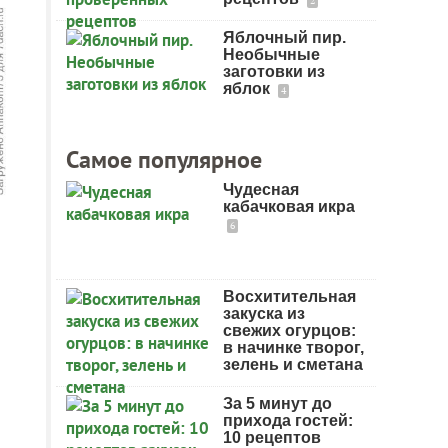
2
Яблочный пир.
Необычные
заготовки из
яблок
4
Самое популярное
Чудесная
кабачковая икра
6
Восхитительная
закуска из
свежих огурцов:
в начинке творог,
зелень и сметана
За 5 минут до
прихода гостей:
10 рецептов