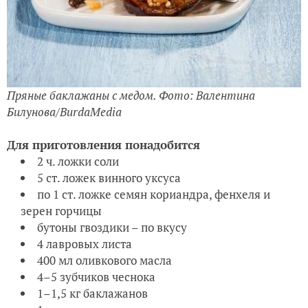
Пряные баклажаны с медом. Фото: Валентина
Билунова/BurdaMedia
Для приготовления понадобится
2 ч. ложки соли
5 ст. ложек винного уксуса
по 1 ст. ложке семян кориандра, фенхеля и
зерен горчицы
бутоны гвоздики – по вкусу
4 лавровых листа
400 мл оливкового масла
4–5 зубчиков чеснока
1–1,5 кг баклажанов