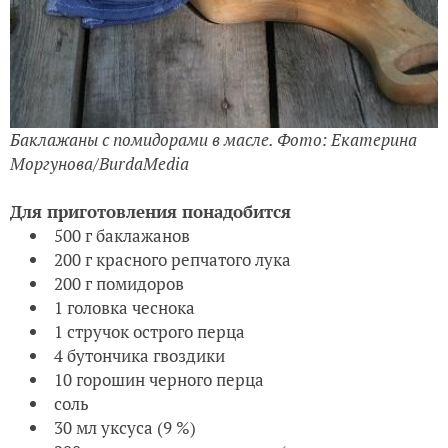
Баклажаны с помидорами в масле. Фото: Екатерина
Моргунова/BurdaMedia
Для приготовления понадобится
500 г баклажанов
200 г красного репчатого лука
200 г помидоров
1 головка чеснока
1 стручок острого перца
4 бутончика гвоздики
10 горошин черного перца
cоль
30 мл уксуса (9 %)