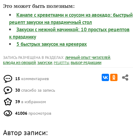
Это может быть полезным:
Канапе с креветками и соусом из авокадо: быстрый
рецепт закуски на праздничный стол
Закуски с нежной начинкой: 10 простых рецептов
к празднику
5 быстрых закусок на крекерах
ЗАПИСЬ РАЗМЕЩЕНА В РАЗДЕЛАХ:
,
ЛИЧНЫЙ ОПЫТ ЧИТАТЕЛЕЙ
,
,
,
БЛЮДА ИЗ ОВОЩЕЙ
ЗАКУСКИ
РЕЦЕПТЫ
ВЫБОР РЕДАКЦИИ
15
комментариев
30
спасибо за запись
39
в избранном
41006
просмотров
Автор записи: