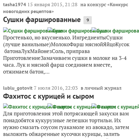
15 января 2015, 21:28
на конкурс «
tasha1974
Конкурс
»
новогодних рецептов
Сушки фаршированные
9
Простенько, но вкусненько. ИнгредиентыСушки
(лучше ванильные)МолокоФарш мяснойЯйцоКусок
батонаЛукМайонезСоль, приправа
ПриготовлениеЗамачиваем сушки в молоке на 3-4
часа. Лук и мясной фарш соединяем вместе,
отжимаем батон,...
7 июля 2016, 22:03
в личный журнал
lublu_gotovit
Фахитос с курицей и сыром
Для приготовления этой потрясающей закуски вам
понадобятся кукурузные лепешки тортильи. Их
нужно смазать соусом гуакамоле из авокадо, затем
выложить обжаренные кусочки курицы, залить