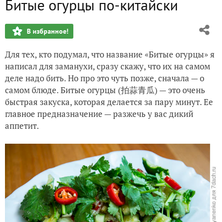
Битые огурцы по-китайски
Самый лучший новогодний салат с мандаринами
В избранное!
Свиные ребрышки на Новогодний стол!!!
Для тех, кто подумал, что название «Битые огурцы» я
Как засолить рыбу, или Самая любимая русская еда!
написал для заманухи, сразу скажу, что их на самом
деле надо бить. Но про это чуть позже, сначала — о
Вяленые томаты по-итальянски
самом блюде. Битые огурцы (拍蒜青瓜) — это очень
быстрая закуска, которая делается за пару минут. Ее
Очень быстрый тирамису для дачи
главное предназначение — разжечь у вас дикий
аппетит.