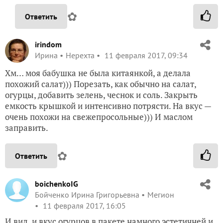
✿
Ответить
irindom
Ирина
Нерехта
11 февраля 2017, 09:34
Хм… моя бабушка не была китаянкой, а делала
похожий салат))) Порезать, как обычно на салат,
огурцы, добавить зелень, чеснок и соль. Закрыть
емкость крышкой и интенсивно потрясти. На вкус —
очень похожи на свежепросольные))) И маслом
заправить.
✿
Ответить
boichenkoIG
Бойченко Ирина Григорьевна
Мегион
11 февраля 2017, 16:05
И вид, и вкус огурцов в пакете намного эстетичней и