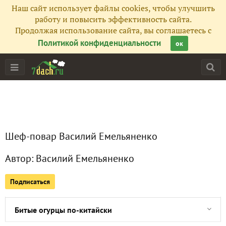
Наш сайт использует файлы cookies, чтобы улучшить
Все публикации
42
работу и повысить эффективность сайта.
Продолжая использование сайта, вы соглашаетесь с
Сейчас обсуждают
Политикой конфиденциальности
ок
Закуска из селедки. Форшмакброд под водку
Гранатовый сок за 2 минуты
Шеф-повар Василий Емельяненко
Какой стейк лучше - Top Blade или Flat Iron? В чем разниц
Автор:
Василий Емельяненко
Постное меню: 4 закуски с ярким вкусом
Подписаться
Тонкие блины на Масленицу
Битые огурцы по-китайски