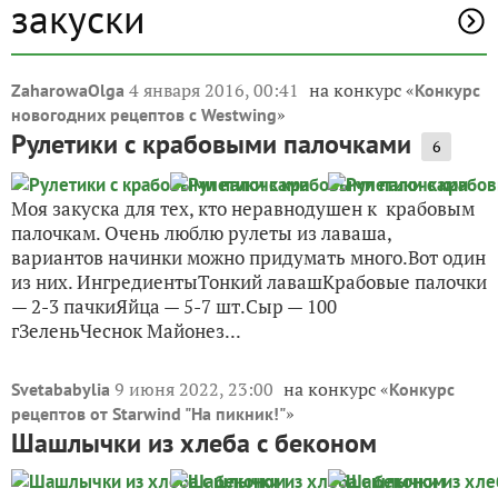
закуски
4 января 2016, 00:41
на конкурс «
ZaharowaOlga
Конкурс
»
новогодних рецептов с Westwing
Рулетики с крабовыми палочками
6
Моя закуска для тех, кто неравнодушен к крабовым
палочкам. Очень люблю рулеты из лаваша,
вариантов начинки можно придумать много.Вот один
из них. ИнгредиентыТонкий лавашКрабовые палочки
— 2-3 пачкиЯйца — 5-7 шт.Сыр — 100
гЗеленьЧеснок Майонез...
9 июня 2022, 23:00
на конкурс «
Svetababylia
Конкурс
»
рецептов от Starwind "На пикник!"
Шашлычки из хлеба с беконом