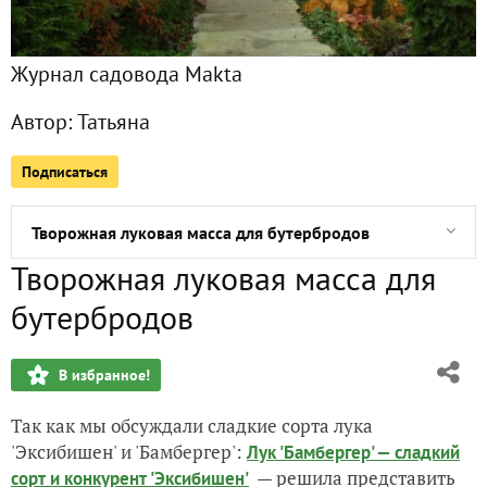
Путешествие в село-шутку... О прошлом и настоящем. О по
Журнал садовода Makta
Полсотни пакетов семян фирмы "Поиск" - чудесный приз з
Автор:
Татьяна
О фасоли, возрасте и костромской деревне
Подписаться
Земля для будущей рассады. Опыт 2017 года
Творожная луковая масса для бутербродов
Творожная луковая масса для
Лиатрис колосковая (или лиатрис колосистый) - украшени
бутербродов
Клубника без минеральных удобрений. Выращивание и ух
В избранное!
Яблоня 'Медуница'. Посадка, уход, формирование, хранен
Так как мы обсуждали сладкие сорта лука
О семенах от "Садов Азии"
'Эксибишен' и 'Бамбергер':
Лук 'Бамбергер' — сладкий
— решила представить
сорт и конкурент 'Эксибишен'