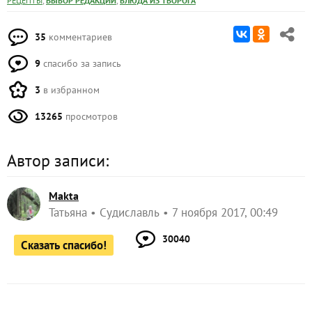
,
,
РЕЦЕПТЫ
ВЫБОР РЕДАКЦИИ
БЛЮДА ИЗ ТВОРОГА
35
комментариев
9
спасибо за запись
3
в избранном
13265
просмотров
Автор записи:
Makta
Татьяна
Судиславль
7 ноября 2017, 00:49
30040
Сказать спасибо!