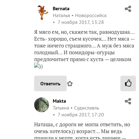
Bernata
Наталья
Новороссийск
7 ноября 2017, 13:28
Я мясо ем, но, скажем так, равнодушна…
Есть- хорошо, съем кусочек… Нет мяса —
тоже ничего страшного… А муж без мяса
голодный… И помидоры-огурцы
предпочитает прямо с куста — целиком
))
✿
Ответить
Makta
Татьяна
Судиславль
7 ноября 2017, 17:20
Наташа, с дороги не могла ответить, но
очень хотелось)) возраст… Мы ведь
пришли к черте, когда есть лишнее —