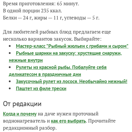
Время приготовления: 65 минут.
В одной порции 235 ккал.
Белки — 24 г, жиры — 11 г, углеводы — 5 г.
Для любителей рыбных блюд предлагаем еще
несколько вариантов закусок. Выбирайте:
Мастер-класс "Рыбный жюльен с грибами и сыром"
Рыбные шарики на закуску: хрустящие снаружи,
нежные внутри
Рулеты из красной рыбы. Побалуйте себя
деликатесом в праздничные дни
Закусочный рулет из лосося. Необычайно нежный!
Паштет из филе трески
От редакции
на даче нужен проточный
Когда и почему
воднонагреватель и
. Прочитайте
как его выбрать
редакционный разбор.