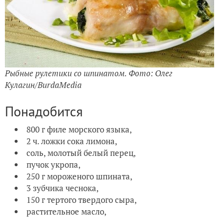
Рыбные рулетики со шпинатом. Фото: Олег
Кулагин/BurdaMedia
Понадобится
800 г филе морского языка,
2 ч. ложки сока лимона,
соль, молотый белый перец,
пучок укропа,
250 г мороженого шпината,
3 зубчика чеснока,
150 г тертого твердого сыра,
растительное масло,