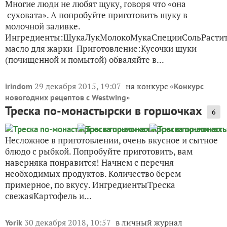
Многие люди не любят щуку, говоря что «она
суховата». А попробуйте приготовить щуку в
молочной заливке.
Ингредиенты:ЩукаЛукМолокоМукаСпецииСольРастит
масло для жарки Приготовление:Кусочки щуки
(почищенной и помытой) обваляйте в...
29 декабря 2015, 19:07
на конкурс «
irindom
Конкурс
»
новогодних рецептов с Westwing
Треска по-монастырски в горшочках
6
Несложное в приготовлении, очень вкусное и сытное
блюдо с рыбкой. Попробуйте приготовить, вам
наверняка понравится! Начнем с перечня
необходимых продуктов. Количество берем
примерное, по вкусу. ИнгредиентыТреска
свежаяКартофель и...
30 декабря 2018, 10:57
в личный журнал
Yorik