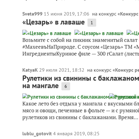
Sveta999
15 июня 2019, 17:06
на конкурс «
Конкурс
«Цезарь» в лаваше
1
Возьмите с собой на пикник знаменитый салат 
#МахеевъНаПрироде. С соусом «Цезарь» ТМ «М
ИнгредиентыКуриное филе — 300 гСалат (листья
KatyaK
29 июля 2021, 18:32
на конкурс «
Конкурс р
Рулетики из свинины с баклажаном
на мангале
6
Какое лето без отдыха у мангала с вкусными 
мясо и овощи, печенные в фольге — и с румяно
рулетиков из свинины с баклажанами. Время...
lublu_gotovit
4 января 2019, 08:25