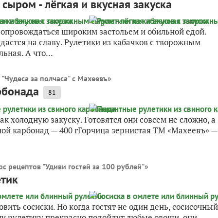
сыром - лёгкая и вкусная закуска
опровождаться широким застольем и обильной едой.
удастся на славу. Рулетики из кабачков с творожным
ьная. А что...
 "Чудеса за полчаса" с Махеевъ
»
рбонада
81
ак холодную закуску. Готовятся они совсем не сложно, а
ной карбонад — 400 гГорчица зернистая ТМ «Махеевъ» —
с рецептов "Удиви гостей за 100 рублей"
»
етик
овить сосиски. Но когда гостят не один день, сосисочный
ому рулетику прекрасно подойдут любые овощи, они