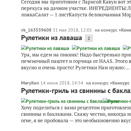
Сегодня мы приготовим с Ларисой Кавун вот эт
перекуса на дачном участке. ИНГРЕДИЕНТЫ:Ла
ложкаСалат — 1 листКапуста белокочанная Мо
vk_163539608
31 мая 2018, 12:01
на конкурс «
Конк
Рулетики из лаваша
2
Ура, мы едем на пикник! Надо быстренько при
печеночный паштет и горчица от HAAS. Этого в
вкусно и очень просто! Рулетики Нам нужно:...
MeryKon
14 июня 2018, 14:54
на конкурс «
Конкурс 
Рулетики-гриль из свинины с бакл
Хочу поделиться с вами рецептом приготовлен
свинины и баклажана. Скажу честно, никогда 
огне, я не пробовала — это необыкновенно вкусн