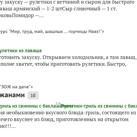
у закуску — рулетики с ветчиной и сыром для быстрого
ваш армянский — 1-2 штСыр сливочный — 1 ст.
рковьПомидор —...
урс "Мир, труд, май, шашлык ... горчицы Haas!"
»
готовить закуску. Открываем холодильник, а там лаваш,
полне хватит, чтобы приготовить рулетики. Быстро,
"ЗОЖ на даче"
»
ажанами
10
ия необыкновенно вкусного блюда-гриль, состоящего из
ничего вкуснее из блюд, приготовленных на открытом
о!!!...