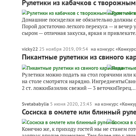
Рулетики из кабачков с творожным 
Домашние посиделки не обязательно должны с
Порой достаточно легкого перекуса — и вечер 
сыром — отличная закуска, яркая и привлекател
vicky22
25 ноября 2019, 09:54
на конкурс «
Конкурс
Пикантные рулетики из свиного ка
Рулетики можно подать на стол горячими или к
на столе смотрятся нарядно. ИнгредиентыСви
2 ст. ложкиБазилик свежий — 3 веточкиПерец...
Svetababylia
5 июня 2020, 23:43
на конкурс «
Конкур
Сосиска в омлете или блинный рул
Конечно же, к приходу гостей мы не станем гот
завтрак вполне приемлем. Тем более что к эт