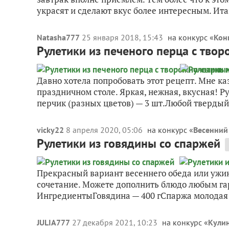
украсят и сделают вкус более интересным. Итак
Natasha777
25 января 2018, 15:43
на конкурс «
Кон
Рулетики из печеного перца с тв
Давно хотела попробовать этот рецепт. Мне каз
праздничном столе. Яркая, нежная, вкусная! 
перчик (разных цветов) — 3 шт.Любой твердый 
vicky22
8 апреля 2020, 05:06
на конкурс «
Весенний
Рулетики из говядины со спаржей
Прекрасный вариант весеннего обеда или ужин
сочетание. Можете дополнить блюдо любым гар
ИнгредиентыГовядина — 400 гСпаржа молодая 
JULIA777
27 декабря 2021, 10:23
на конкурс «
Кулин