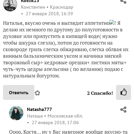
Kostik23
Константин
Краснодар
27 января 2018, 16:39
Наталья, вкусно очень и выглядит аппетитно
! Я
делаю их немного по другому до полуготовности в
духовке или припустить в кипящей воде( нужно
чтобы шкурка слезла), потом до готовности на
сковороде гриль слегка обжариваю, слегка облвая их
винным бальзамическим уксом и начинка мягкий
творожный сыр+ кедровые орешки+ листики мяты+
чуть-чуть цедры апельсина ( по желанию) подаю с
натуральным йогуртом.
✿
Ответить
2
Спасибо!
Natasha777
Наташа
Московская обл.
27 января 2018, 17:06
Оооо, Костя… ну у Вас наверное вообще вкусно-та