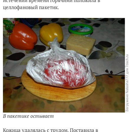
истечении времени горячими положила в
целлофановый пакетик.
В пакетике остывает
Кожица удалялась с трудом. Поставила в