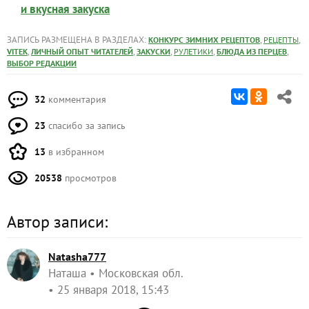
и вкусная закуска
ЗАПИСЬ РАЗМЕЩЕНА В РАЗДЕЛАХ:
,
,
КОНКУРС ЗИМНИХ РЕЦЕПТОВ
РЕЦЕПТЫ
,
,
,
,
,
VITEK
ЛИЧНЫЙ ОПЫТ ЧИТАТЕЛЕЙ
ЗАКУСКИ
РУЛЕТИКИ
БЛЮДА ИЗ ПЕРЦЕВ
ВЫБОР РЕДАКЦИИ
32
комментария
23
спасибо за запись
13
в избранном
20538
просмотров
Автор записи:
Natasha777
Наташа
Московская обл.
25 января 2018, 15:43