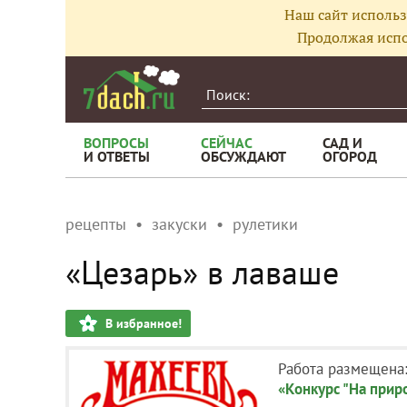
Наш сайт использ
Продолжая испо
ВОПРОСЫ
СЕЙЧАС
САД И
И ОТВЕТЫ
ОБСУЖДАЮТ
ОГОРОД
рецепты
закуски
рулетики
«Цезарь» в лаваше
В избранное!
Работа размещена
«Конкурс "На прир