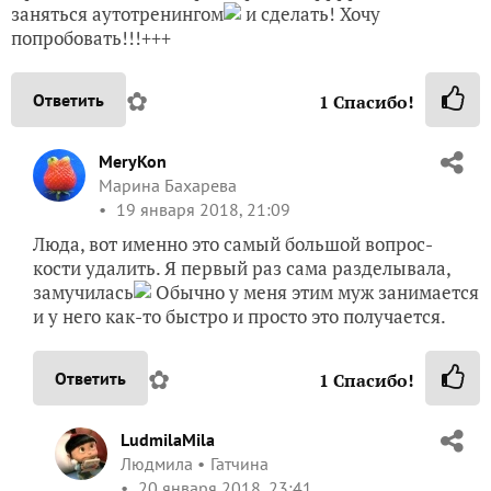
заняться аутотренингом
и сделать! Хочу
попробовать!!!+++
✿
Ответить
1
Спасибо!
MeryKon
Марина Бахарева
19 января 2018, 21:09
Люда, вот именно это самый большой вопрос-
кости удалить. Я первый раз сама разделывала,
замучилась
Обычно у меня этим муж занимается
и у него как-то быстро и просто это получается.
✿
Ответить
1
Спасибо!
LudmilaMila
Людмила
Гатчина
20 января 2018, 23:41