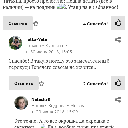
Татьяна, просто прелестно! Пошла делать (все в
наличии) — на полдник
. Утащила в избранное!
✿
Ответить
4
Спасибо!
Tatka-Veta
Татьяна
Куровское
30 июня 2018, 15:05
Спасибо! В такую погоду это замечательный
перекус)) Горячего совсем не хочется…
✿
Ответить
2
Спасибо!
NatashaK
Наталья Кедрова
Москва
30 июня 2018, 15:09
Это точно! А то все окрошка да окрошка с
салатами…
. Да и вообще очень приятный