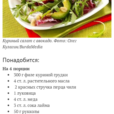
Куриный салат с авокадо. Фото: Олег
Кулагин/BurdaMedia
Понадобится:
На 4 порции
300 г филе куриной грудки
4 ст. л. растительного масла
2 красных стручка перца чили
1 луковица
4 ст. л. меда
3 ст. л. сока лайма
50 г рукколы