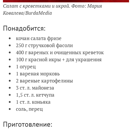
Салат с креветками и икрой. Фото: Мария
Ковалева/BurdaMedia
Понадобится:
кочан салата фризе
250 г стручковой фасоли
400 г вареных и очищенных креветок
100 г красной икры + для украшения
1 огурец
1 вареная морковь
2 вареные картофелины
3 ст. л. майонеза
1,5 ст. л. кетчупа
1 ст. л. коньяка
соль, перец
Приготовление: