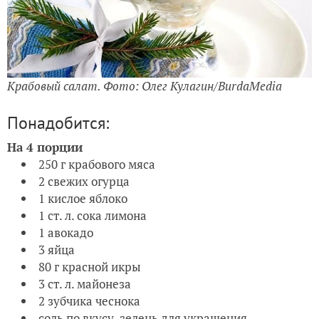
Крабовый салат. Фото: Олег Кулагин/BurdaMedia
Понадобится:
На 4 порции
250 г крабового мяса
2 свежих огурца
1 кислое яблоко
1 ст. л. сока лимона
1 авокадо
3 яйца
80 г красной икры
3 ст. л. майонеза
2 зубчика чеснока
соль по вкусу, зелень для украшения