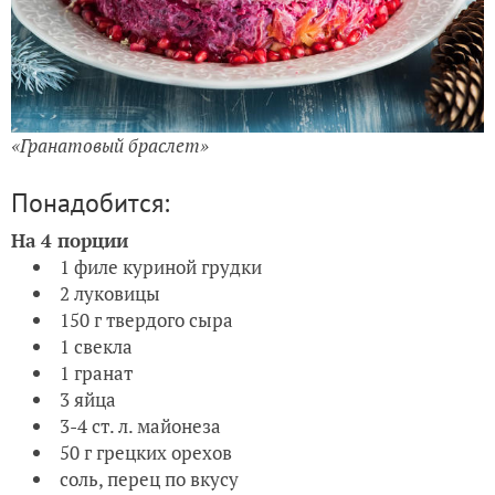
«Гранатовый браслет»
Понадобится:
На 4 порции
1 филе куриной грудки
2 луковицы
150 г твердого сыра
1 свекла
1 гранат
3 яйца
3-4 ст. л. майонеза
50 г грецких орехов
соль, перец по вкусу