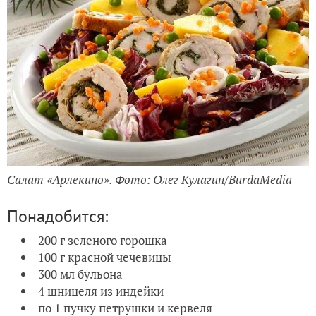
Салат «Арлекино». Фото: Олег Кулагин/BurdaMedia
Понадобится:
200 г зеленого горошка
100 г красной чечевицы
300 мл бульона
4 шницеля из индейки
по 1 пучку петрушки и кервеля