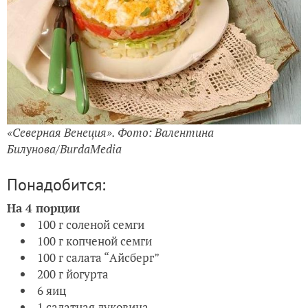
«Северная Венеция». Фото: Валентина
Билунова/BurdaMedia
Понадобится:
На 4 порции
100 г соленой семги
100 г копченой семги
100 г салата “Айсберг”
200 г йогурта
6 яиц
1 салатная луковица