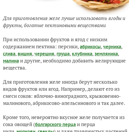
Для приготовления желе лучше использовать ягоды и
фрукты, богатые пектиновыми веществами
При использовании фруктов и ягод с низким
содержанием пектина: персики,
,
,
абрикосы
черника
,
,
,
,
,
,
слива
вишня
черешня
груша
клубника
земляника
и другие, необходимо добавить желирующие
малина
вещества.
Для приготовления желе иногда берут несколько
видов фруктов или ягод. Например, делают его из
смеси соков: яблочно-виноградного, крыжовенно-
малинового, абрикосово-апельсинового и так далее.
Кроме того, невероятно вкусное желе получается из
сока овощей (
и перца
болгарского перца
чили,
,
) и даже травянистых растений
моркови
свеклы