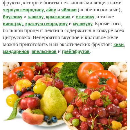
фрукты, которые богаты пектиновыми веществами:
,
и
(особенно кислые),
черную смородину
айву
яблоки
и
,
и
, а также
бруснику
клюкву
крыжовник
ежевику
,
и
. Кроме того,
виноград
красную смородину
мушмулу
большой процент пектина содержится в кожуре всех
цитрусовых. Невероятно вкусное и красивое желе
можно приготовить и из экзотических фруктов:
,
киви
,
и
.
мандаринов
апельсинов
грейпфрутов