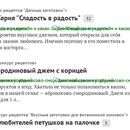
с рецептов "Дачные заготовки"
»
ерия "Сладость в радость"
32
евероятно вкусным джемом, который открыла для себя
а звание любимого. Именно поэтому я его поместила в
 восторга...
онкурс рецептов
»
мородиновый джем с корицей
уктов и ягод. Хватило не только полакомиться вволю,
мов в нашей семье — абрикосово-смородиновый. Джем из
ля 1 л...
урс рецептов "Вкусные заготовки для витаминной зимовки"
»
любителей петушков на палочке
5