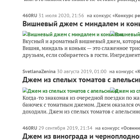
460RU
31 июля 2020, 21:56
на конкурс «
Конкурс ре
Вишневый джем с миндалем и кон
Вкусный и ароматный вишневый джем, который
Вишня, миндаль и коньяк — это слаженное три
друзьям, если собираетесь в гости. Ингредиен
SvetlanaZenina
30 августа 2019, 01:00
на конкурс «
К
Джем из спелых томатов с апельс
Когда-то знакомая из очередной поездки по жа
баночек с томатным джемом. Джем оказался оч
доходили. Джем из спелых томатов с апельсино
460RU
29 сентября 2019, 21:34
на конкурс «
Осенни
Джем из винограда и черноплодн