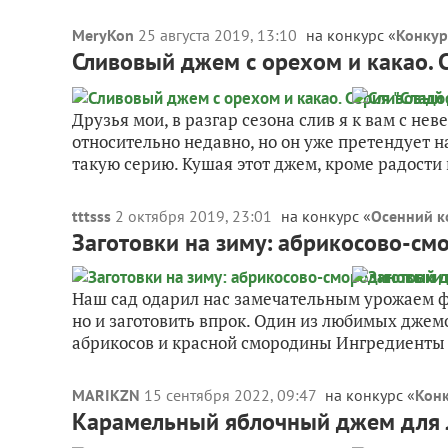
MeryKon
25 августа 2019, 13:10
на конкурс «
Конкур
Сливовый джем с орехом и какао. С
Друзья мои, в разгар сезона слив я к вам с н
относительно недавно, но он уже претендует н
такую серию. Кушая этот джем, кроме радости и
tttsss
2 октября 2019, 23:01
на конкурс «
Осенний к
Заготовки на зиму: абрикосово-с
Наш сад одарил нас замечательным урожаем фр
но и заготовить впрок. Один из любимых дже
абрикосов и красной смородины Ингредиенты д
MARIKZN
15 сентября 2022, 09:47
на конкурс «
Конк
Карамельный яблочный джем для 