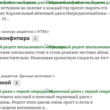
петушков на палочке и каждый год просит сварить его
им! Карамельный яблочный джем Ингредиентыяблоки 
10...
 конкурс рецептов с VITEK
»
 конфитюра
2
вежие апельсинки стоят в сезон дешевле местных яблок.
мостоятельно. Намазывая ароматную сладость на тост 
.
 рецептов "Дачные заготовки"
»
иной
8
отовить вкусный и полезный черничный джем с
ины. Рецепт этого джема очень прост и легок в
асыщена витаминами и...