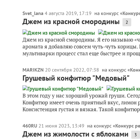
Svet_lana
4 августа 2019, 17:19
на конкурс «
Конкурс
Джем из красной смородины
2
Джем из красной смородины. Я его называю «ч
аромата я добавляю совсем чуть-чуть корицы. 
мультиварки процесс стал еще быстрее и проще
MARIKZN
20 сентября 2022, 07:38
на конкурс «
Конк
Грушевый конфитюр "Медовый"
В этом году у нас хороший урожай груши. Сег
Конфитюр имеет очень приятный вкус, лимон 
Консистенция густая и вязкая. Такой конфитюр
460RU
21 июня 2023, 13:49
на конкурс «
Конкурс ре
Джем из жимолости с яблоками
3