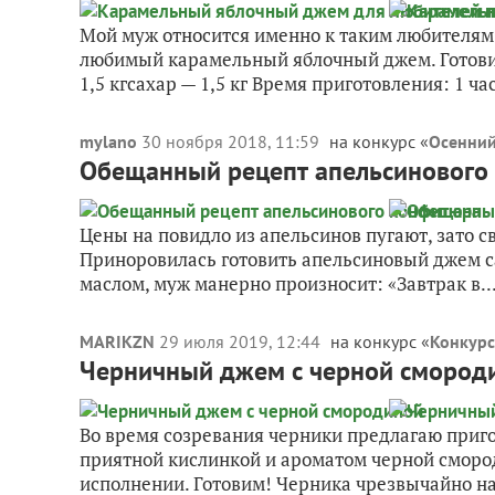
Мой муж относится именно к таким любителям 
любимый карамельный яблочный джем. Готов
1,5 кгсахар — 1,5 кг Время приготовления: 1 час 
mylano
30 ноября 2018, 11:59
на конкурс «
Осенний
Обещанный рецепт апельсинового
Цены на повидло из апельсинов пугают, зато с
Приноровилась готовить апельсиновый джем са
маслом, муж манерно произносит: «Завтрак в..
MARIKZN
29 июля 2019, 12:44
на конкурс «
Конкурс
Черничный джем с черной смород
Во время созревания черники предлагаю приг
приятной кислинкой и ароматом черной смород
исполнении. Готовим! Черника чрезвычайно н