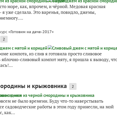
то море, как, впрочем, и чёрной. Медовая красная
 я уже сделала. Это варенья, повидло, джемы,
немногу....
курс «
Готовим на даче-2017
»
2
е компота, из слив я готовила просто сливовое
в яблочно-сливовый компот мяту, я пришла к выводу, чт
ась!...
смородины и крыжовника
2
совсем не было времени. Буду что-то наверстывать
все садоводческие работы в этом году принесли, на мой
, как...