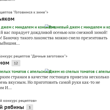
цептов "Готовимся к зиме"
»
ьяком
 вас порадует дождливой осенью или снежной зимой!
о! Баночку такого лакомства можно смело презентовать
тыВишня...
онкурс рецептов "Дачные заготовки"
»
ином
12
рким странам в качестве гостинцев привезла несколько
ень вкусным. Но приготовить самой руки как-то не
м И...
й конкурс рецептов
»
ой рябины
3