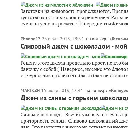
Заготовки из жимолости продолжаются. Предла
густоты оказалось хорошим решением. Раньше 
очень вкусно и ароматно! ИнгредиентыЖимоло
Zhanna17
23 июля 2018, 18:33
на конкурс «
Готовим
Сливовый джем с шоколадом - мой
Рецепт этого джема предельно прост, но кто б
баночку с собой:) Наверное, именно это блюд
из чернослива, только чтобы он был не слишком
MARIKZN
15 июля 2019, 12:44
на конкурс «
Конкурс
Джем из сливы с горьким шоколад
Сливы и шоколад… Звучит уже вкусно! Насыще
приторность сливы. Сливово-шоколадный джем
чаю. Это лакомство никого не оставит равноду