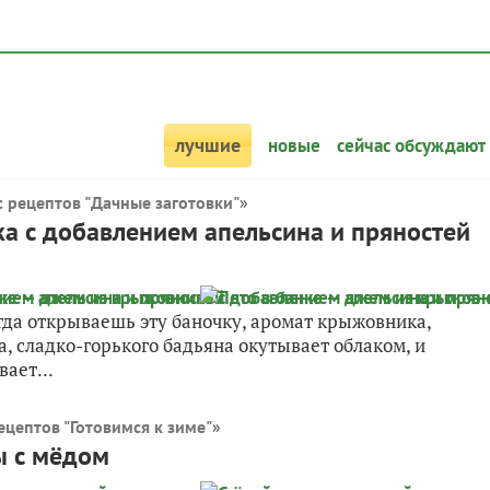
лучшие
новые
сейчас обсуждают
 рецептов "Дачные заготовки"
»
а с добавлением апельсина и пряностей
огда открываешь эту баночку, аромат крыжовника,
, сладко-горького бадьяна окутывает облаком, и
ает...
ецептов "Готовимся к зиме"
»
ы с мёдом