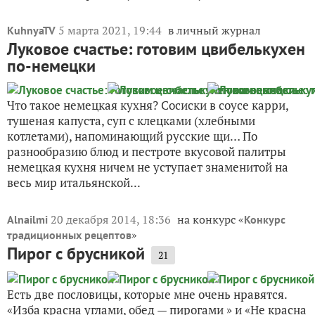
5 марта 2021, 19:44
в личный журнал
KuhnyaTV
Луковое счастье: готовим цвибелькухен
по-немецки
Что такое немецкая кухня? Сосиски в соусе карри,
тушеная капуста, суп с клецками (хлебными
котлетами), напоминающий русские щи… По
разнообразию блюд и пестроте вкусовой палитры
немецкая кухня ничем не уступает знаменитой на
весь мир итальянской...
20 декабря 2014, 18:36
на конкурс «
Alnailmi
Конкурс
»
традиционных рецептов
Пирог с брусникой
21
Есть две пословицы, которые мне очень нравятся.
«Изба красна углами, обед — пирогами » и «Не красна