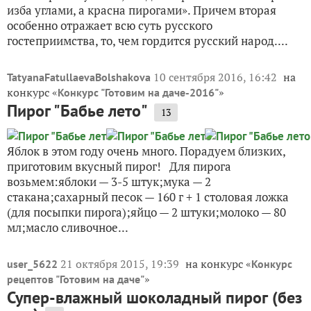
изба углами, а красна пирогами». Причем вторая
особенно отражает всю суть русского
гостеприимства, то, чем гордится русский народ....
10 сентября 2016, 16:42
на
TatyanaFatullaevaBolshakova
конкурс «
»
Конкурс "Готовим на даче-2016"
Пирог "Бабье лето"
13
Яблок в этом году очень много. Порадуем близких,
приготовим вкусный пирог! Для пирога
возьмем:яблоки — 3-5 штук;мука — 2
стакана;сахарный песок — 160 г + 1 столовая ложка
(для посыпки пирога);яйцо — 2 штуки;молоко — 80
мл;масло сливочное...
21 октября 2015, 19:39
на конкурс «
user_5622
Конкурс
»
рецептов "Готовим на даче"
Супер-влажный шоколадный пирог (без