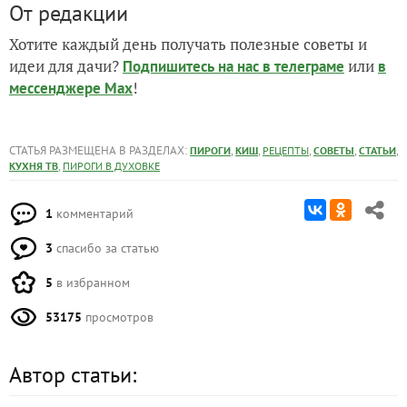
От редакции
Хотите каждый день получать полезные советы и
идеи для дачи?
или
Подпишитесь на нас
в телеграме
в
!
мессенджере Max
СТАТЬЯ РАЗМЕЩЕНА В РАЗДЕЛАХ:
,
,
,
,
,
ПИРОГИ
КИШ
РЕЦЕПТЫ
СОВЕТЫ
СТАТЬИ
,
КУХНЯ ТВ
ПИРОГИ В ДУХОВКЕ
1
комментарий
3
спасибо за статью
5
в избранном
53175
просмотров
Автор статьи: