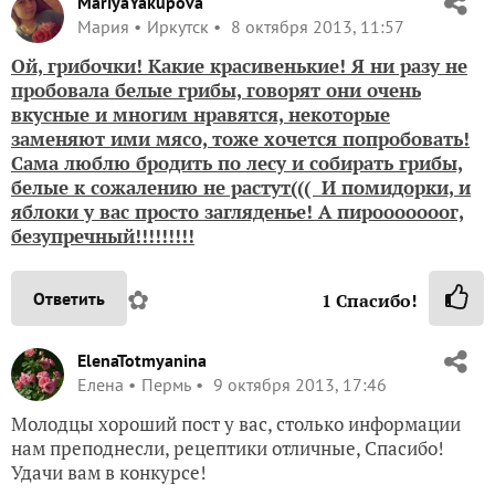
MariyaYakupova
Мария
Иркутск
8 октября 2013, 11:57
Ой, грибочки! Какие красивенькие! Я ни разу не
пробовала белые грибы, говорят они очень
вкусные и многим нравятся, некоторые
заменяют ими мясо, тоже хочется попробовать!
Сама люблю бродить по лесу и собирать грибы,
белые к сожалению не растут((( И помидорки, и
яблоки у вас просто загляденье! А пирооооооог,
безупречный!!!!!!!!!
✿
Ответить
1
Спасибо!
ElenaTotmyanina
Елена
Пермь
9 октября 2013, 17:46
Молодцы хороший пост у вас, столько информации
нам преподнесли, рецептики отличные, Спасибо!
Удачи вам в конкурсе!