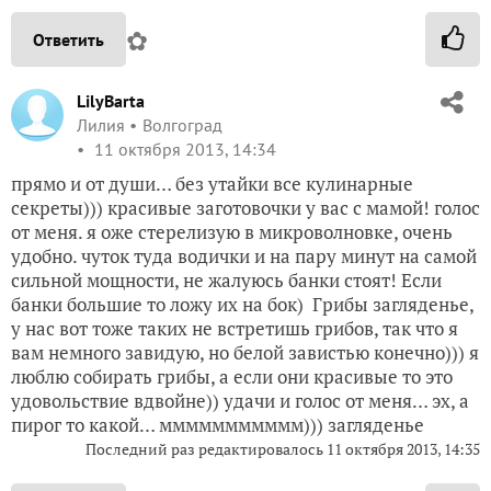
✿
Ответить
LilyBarta
Лилия
Волгоград
11 октября 2013, 14:34
прямо и от души… без утайки все кулинарные
секреты))) красивые заготовочки у вас с мамой! голос
от меня. я оже стерелизую в микроволновке, очень
удобно. чуток туда водички и на пару минут на самой
сильной мощности, не жалуюсь банки стоят! Если
банки большие то ложу их на бок) Грибы загляденье,
у нас вот тоже таких не встретишь грибов, так что я
вам немного завидую, но белой завистью конечно))) я
люблю собирать грибы, а если они красивые то это
удовольствие вдвойне)) удачи и голос от меня… эх, а
пирог то какой… ммммммммммм))) загляденье
Последний раз редактировалось 11 октября 2013, 14:35