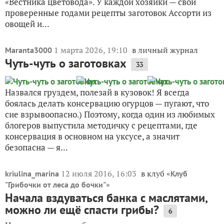
«Вестника цветовода». У каждой хозяйки — свои
проверенные годами рецепты заготовок Ассорти из
овощей и...
1 марта 2026, 19:10
в личный журнал
Maranta3000
Чуть-чуть о заготовках
33
Назвался груздем, полезай в кузовок! Я всегда
боялась делать консервацию огурцов — пугают, что
сие взрывоопасно.) Поэтому, когда один из любимых
блогеров выпустила методичку с рецептами, где
консервация в основном на уксусе, а значит
безопасна — я...
12 июля 2016, 16:03
в клуб «
kriulina_marina
Клуб
»
"Грибочки от леса до бочки"
Начала вздуваться банка с маслятами,
можно ли ещё спасти грибы?
6