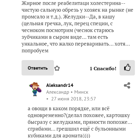
Жирное после реабелитаци холестерина--
чистую сальную обрезь у хозяек на рынке (не
промсало и т.д.). Желудки--Да, в кашу
(цельная гречка, лук, перец специи, с
чесноком посмотрим (чеснок старюсь
зубчиками в сыром виде… там есть
ункальное, что жалко переваривать… хотя…
попробуем
✿
Ответить
1
Спасибо!
Aleksandr14
Александр
Минск
27 июня 2018, 23:57
а овощи в каком порядке, или всё
одновременно?(делал похожее, картошку
бысразу с желудками, пряности попозже…
сгрибами… грешшил ещё с бульонными
кубиками для аромата))))