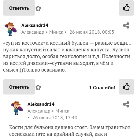
✿
Ответить
Aleksandr14
Александр
Минск
26 июня 2018, 00:05
«суп из косточек»и костный бульон — разные вещи…
ну как капустный салат и квашеная капуста. Бульон
вариться долго, особая технология и т.д. Полезности
из костей дчасами--сутками выходят, в чём и
смысл.))Только осваиваю.
✿
Ответить
1
Спасибо!
Aleksandr14
Александр
Минск
26 июня 2018, 12:40
Кости для бульона дешево стоят. Зачем травиться
сосисками (это на крайний случай, как и