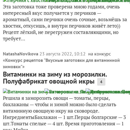
Эта заготовка тоже проверена мною годами, очень
интересный вкус получается у перчиков —
ароматный, сами перчики очень сочные, возьмёшь за
хвостик, откусишь, а внутри перчиков живёт лето))
Рецепт лёгкий, не перегружен составляющими, но
требует...
NatashaNovikova
23 августа 2022, 10:12
на конкурс
«
Конкурс рецептов "Вкусные заготовки для витаминной
зимовки"
»
Витаминки на зиму из морозилки.
Полуфабрикат овощной икры
4
Решила я заморозить овощи — томаты, перцы,
баклажаны — чтобы и зимой можно было сделать
витаминную овощную икру на сковороде.
ИнгредиентыБаклажан — 1 шт.Перцы болгарские — 3
шт.Томаты спелые — 4 шт. Время приготовления — 1
час: Мойка,...