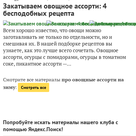
Овощное ассорти "Огород". Заготовка с
сухой стерилизацией
Это ассорти называется так не напрасно: все, что
поспевает на вашем огороде в конце лета и начале
осени, подойдет для этой заготовки. Это могут быть
не только овощи, но и несколько слив, дольки яблока
и т.п. Успех зависит от чистоты и правильной...
23 августа 2018, 13:32
lublu_gotovit
Закатываем овощное ассорти: 4
бесподобных рецепта
Всем хорошо известно, что овощи можно
заготавливать не только по отдельности, но и
смешивая их. В нашей подборке рецептов вы
узнаете, как это лучше всего сочетать. Овощное
ассорти, огурцы с помидорами, огурцы в томатном