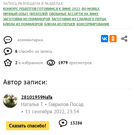
редакционный разбор.
Это может быть полезным:
Овощное ассорти "Огород". Заготовка с сухой
стерилизацией
Ассорти из овощей: 9 творческих идей
Закатываем овощное ассорти: 4 бесподобных
рецепта
ЗАПИСЬ РАЗМЕЩЕНА В РАЗДЕЛАХ:
,
,
КОНКУРС РЕЦЕПТОВ ГОТОВИМСЯ К ЗИМЕ 2022
BQ-MOBILE
,
,
ЛИЧНЫЙ ОПЫТ ЧИТАТЕЛЕЙ
ОВОЩНЫЕ АССОРТИ НА ЗИМУ
,
,
ЗАГОТОВКИ ИЗ ПОМИДОРОВ
ЗАГОТОВКИ ИЗ СЛАДКОГО ПЕРЦА
,
,
БЛЮДА ИЗ ПОМИДОРОВ
БЛЮДА ИЗ ПЕРЦЕВ
КОНСЕРВИРОВАНИЕ
комментарии
6
спасибо за запись