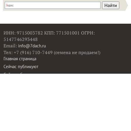
соке, пикантное ассорти —...
Смотрите все материалы
про овощные ассорти на
зиму
:
Смотреть все
Попробуйте искать материалы нашего клуба с
помощью Яндекс.Поиск!
ИНН: 9715003782 КПП: 771501001 ОГРН:
5147746293448
Email:
info@7dach.ru
Тел: +7 (916) 710-7449 (семена не продаем!)
Главная страница