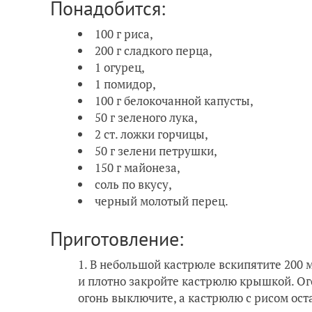
Понадобится:
100 г риса,
200 г сладкого перца,
1 огурец,
1 помидор,
100 г белокочанной капусты,
50 г зеленого лука,
2 ст. ложки горчицы,
50 г зелени петрушки,
150 г майонеза,
соль по вкусу,
черный молотый перец.
Приготовление:
В небольшой кастрюле вскипятите 200 м
и плотно закройте кастрюлю крышкой. Ого
огонь выключите, а кастрюлю с рисом ост