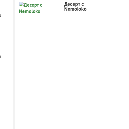
Десерт с
Nemoloko
м
ы