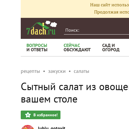
Наш сайт использ
Продолжая испо
ВОПРОСЫ
СЕЙЧАС
САД И
И ОТВЕТЫ
ОБСУЖДАЮТ
ОГОРОД
рецепты
закуски
салаты
Сытный салат из овощей
вашем столе
В избранное!
lublu_gotovit