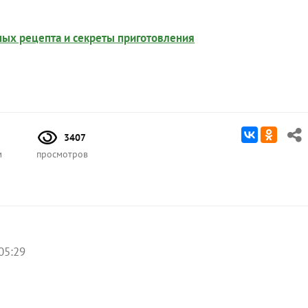
ных рецепта и секреты приготовления
3407
м
просмотров
05:29