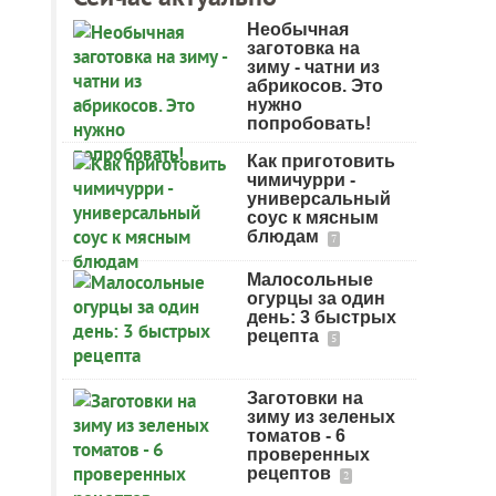
Необычная
заготовка на
зиму - чатни из
абрикосов. Это
нужно
попробовать!
Как приготовить
чимичурри -
универсальный
соус к мясным
блюдам
7
Малосольные
огурцы за один
день: 3 быстрых
рецепта
5
Заготовки на
зиму из зеленых
томатов - 6
проверенных
рецептов
2