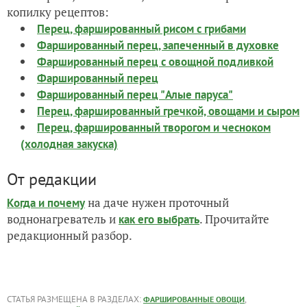
копилку рецептов:
Перец, фаршированный рисом с грибами
Фаршированный перец, запеченный в духовке
Фаршированный перец с овощной подливкой
Фаршированный перец
Фаршированный перец "Алые паруса"
Перец, фаршированный гречкой, овощами и сыром
Перец, фаршированный творогом и чесноком
(холодная закуска)
От редакции
на даче нужен проточный
Когда и почему
воднонагреватель и
. Прочитайте
как его выбрать
редакционный разбор.
СТАТЬЯ РАЗМЕЩЕНА В РАЗДЕЛАХ:
,
ФАРШИРОВАННЫЕ ОВОЩИ