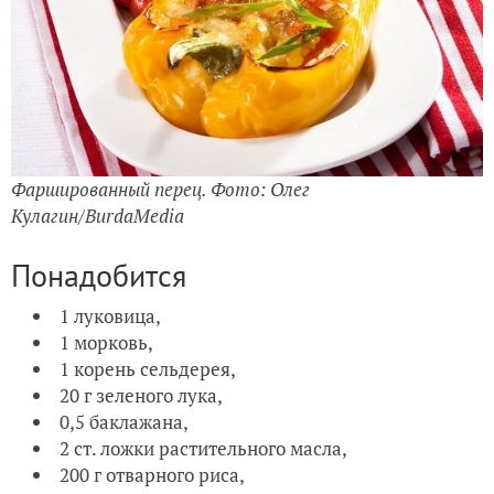
Фаршированный перец. Фото: Олег
Кулагин/BurdaMedia
Понадобится
1 луковица,
1 морковь,
1 корень сельдерея,
20 г зеленого лука,
0,5 баклажана,
2 ст. ложки растительного масла,
200 г отварного риса,