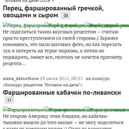
»
"Готовим на даче-2016"
Перец, фаршированный гречкой,
овощами и сыром
20
Не поделиться таким вкусным рецептом — считаю
просто преступлением со своей стороны.) Заранее
извиняюсь, что мало шаговых фото, но как порезать
лук и потереть на терке морковь, а потом их
поджарить, знают все, поэтому не хочется просмотр
рецепта...
28 июля 2015, 00:51
на конкурс
elena_detox4love
«
»
Конкурс рецептов "Готовим на даче"
Фаршированные кабачки по-ливански
11
Не открою Америку этим блюдом, но кабачки-
тыковки вышли до того милые — не могу поделиться
с вами их внешним видом ;) Один из вариантов