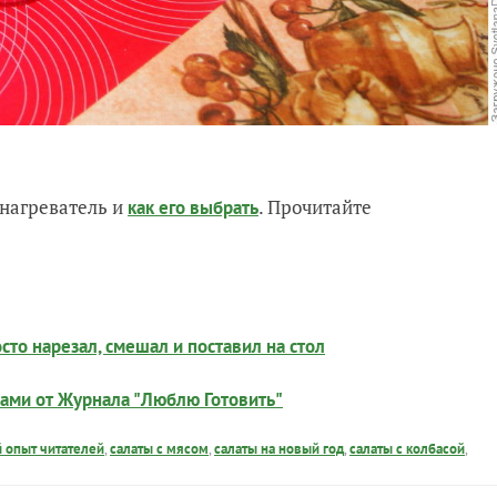
нагреватель и
. Прочитайте
как его выбрать
сто нарезал, смешал и поставил на стол
хами от Журнала "Люблю Готовить"
 опыт читателей
,
салаты с мясом
,
салаты на новый год
,
салаты с колбасой
,