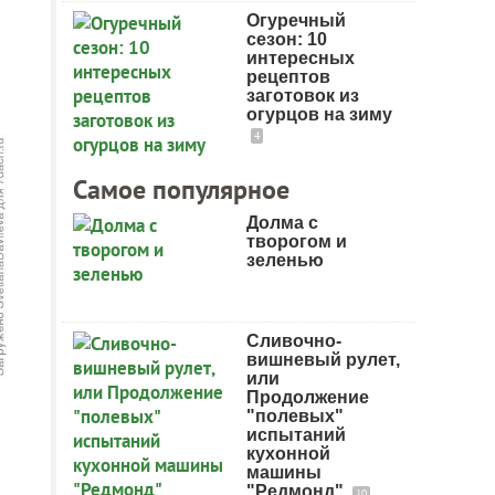
Огуречный
сезон: 10
интересных
рецептов
заготовок из
огурцов на зиму
4
Самое популярное
Долма с
творогом и
зеленью
Сливочно-
вишневый рулет,
или
Продолжение
"полевых"
испытаний
кухонной
машины
"Редмонд"
10