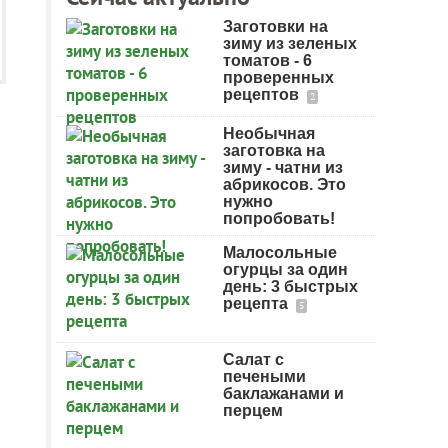
Заготовки на
зиму из зеленых
томатов - 6
проверенных
рецептов
2
Необычная
заготовка на
зиму - чатни из
абрикосов. Это
нужно
попробовать!
Малосольные
огурцы за один
день: 3 быстрых
рецепта
5
Салат с
печеными
баклажанами и
перцем