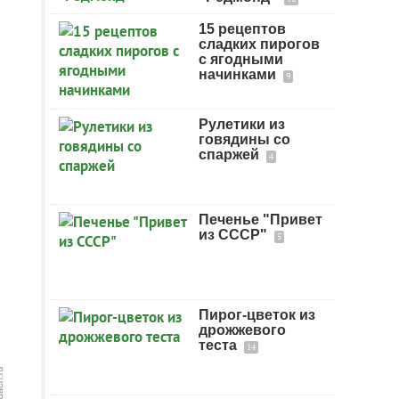
15 рецептов
сладких пирогов
с ягодными
начинками
9
Рулетики из
говядины со
спаржей
4
Печенье "Привет
из СССР"
5
Пирог-цветок из
дрожжевого
теста
14