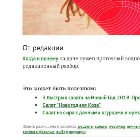
От редакции
на даче нужен проточный водно
Когда и почему
редакционный разбор.
Это может быть полезным:
3 быстрых салата на Новый Год 2019. Про
Салат "Новогодняя Коза"
Салат из сыра с дачными огурцами и оре
Запись размещена в разделах:
рецепты
,
салаты
,
westwing
,
личный
салаты с фасолью
,
выбор редакции