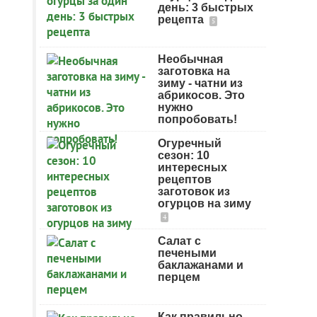
день: 3 быстрых
рецепта
5
Необычная
заготовка на
зиму - чатни из
абрикосов. Это
нужно
попробовать!
Огуречный
сезон: 10
интересных
рецептов
заготовок из
огурцов на зиму
4
Салат с
печеными
баклажанами и
перцем
Как правильно