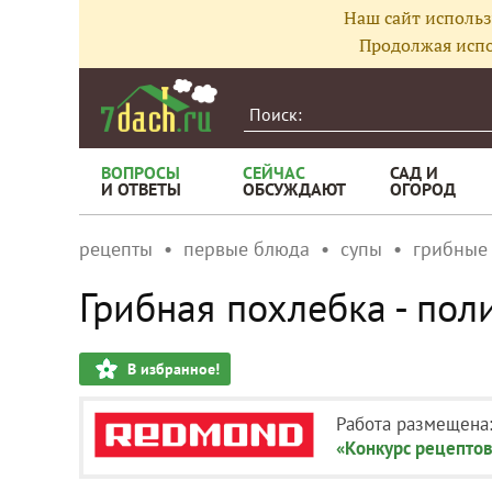
Наш сайт использ
Продолжая испо
ВОПРОСЫ
СЕЙЧАС
САД И
И ОТВЕТЫ
ОБСУЖДАЮТ
ОГОРОД
рецепты
первые блюда
супы
грибные
Грибная похлебка - пол
В избранное!
Работа размещена
«Конкурс рецептов