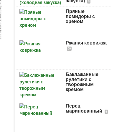
закуска)
8
Пряные
помидоры с
хреном
Ржаная коврижка
20
Баклажанные
рулетики с
творожным
кремом
Перец
маринованный
6