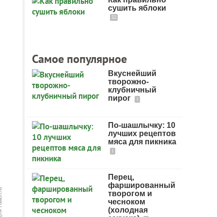
сушить яблоки
32
Самое популярное
Вкуснейший
творожно-
клубничный
пирог
1
По-шашлычку: 10
лучших рецептов
мяса для пикника
1
Перец,
фаршированный
творогом и
чесноком
(холодная