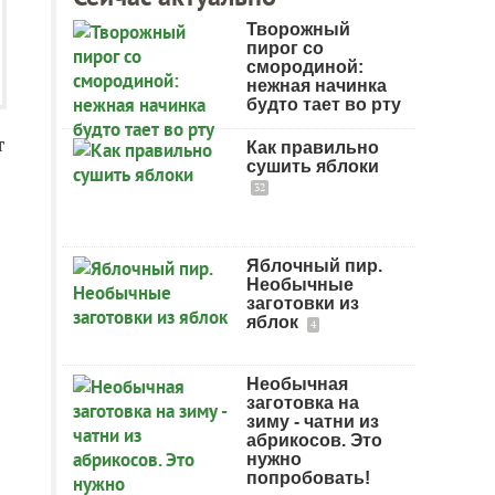
Творожный
пирог со
смородиной:
нежная начинка
будто тает во рту
т
Как правильно
сушить яблоки
32
Яблочный пир.
Необычные
заготовки из
яблок
4
Необычная
заготовка на
зиму - чатни из
абрикосов. Это
нужно
попробовать!