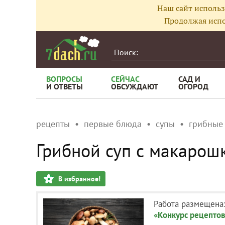
Наш сайт использ
Продолжая испо
ВОПРОСЫ
СЕЙЧАС
САД И
И ОТВЕТЫ
ОБСУЖДАЮТ
ОГОРОД
рецепты
первые блюда
супы
грибные
Грибной суп с макарош
В избранное!
Работа размещена
«Конкурс рецептов