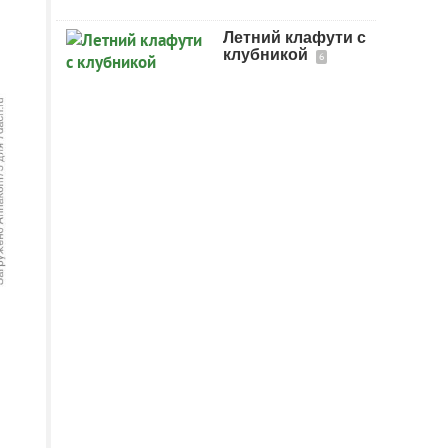
Летний клафути с
клубникой
6