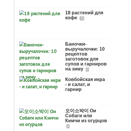
18 растений для
кофе
19
Баночки-
выручалочки: 10
рецептов
заготовок для
супов и гарниров
на зиму
4
Ковбойская икра
- и салат, и
гарнир
오이소박이 Ои
Собаги или
Кимчи из огурцов
6