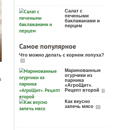
Салат с
печеными
баклажанами и
перцем
Самое популярное
Что можно делать с корнем лопуха?
14
Маринованные
огурчики из
и
парника
«АгроЩит».
Рецепт второй
2
Как вкусно
запечь мясо
27