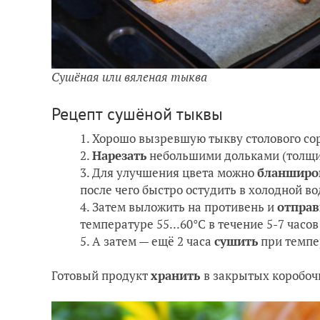
Сушёная или вяленая тыква
Рецепт сушёной тыквы
Хорошо вызревшую тыкву столового со
Нарезать
небольшими дольками (толщи
Для улучшения цвета можно
бланширо
после чего быстро остудить в холодной во
Затем выложить на противень и
отправ
температуре 55...60°С в течение 5-7 часов
А затем — ещё 2 часа
сушить
при темпер
Готовый продукт
хранить
в закрытых коробочк