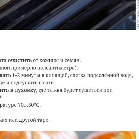
рта
очистить
от кожицы и семян.
ной примерно полсантиметра).
вать
1-2 минуты в кипящей, слегка подсолённой воде,
де и подсушить в сите.
ить в духовку
, где тыква будет сушиться при
!
атуре 70...80°С.
ах или другой таре.