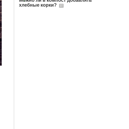
Можно ли в компост добавлять
хлебные корки?
37