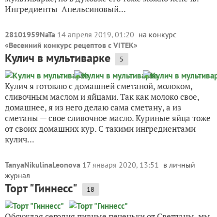
Ингредиенты Апельсиновый...
28101959NaTa
14 апреля 2019, 01:20
на конкурс
«
Весенний конкурс рецептов с VITEK
»
Кулич в мультиварке
5
Кулич я готовлю с домашней сметаной, молоком,
сливочным маслом и яйцами. Так как молоко свое,
домашнее, я из него делаю сама сметану, а из
сметаны — свое сливочное масло. Куриные яйца тоже
от своих домашних кур. С такими ингредиентами
кулич...
TanyaNikulinaLeonova
17 января 2020, 13:51
в личный
журнал
Торт "Гиннесс"
18
Обсуждая сегодня пивные печеньки от Светланы, мы