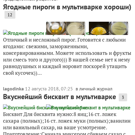
Ягодные пироги в мультиварке хороши)
12
Отличный и несложный пирог. Готовится с любыми
ягодами: свежими, заморженными,
консервированными. Можете использовать и фрукты
или смесь того и другого))) В нашей семье нет к нему
равнодушных и каждый норовит поскорей утащить
свой кусочек))...
lagodinka
12 августа 2018, 07:25
в личный журнал
Вкуснейший бисквит в мультиварке
3
Бисквит Для бисквита нужно:8 яиц;16 ст. ложек
сахара (полных);16 ст. ложек муки (полных);ванилин
или ванильный сахар, на ваше усмотрение.
Приготовление:Сначала миксером сбиваем сахар с