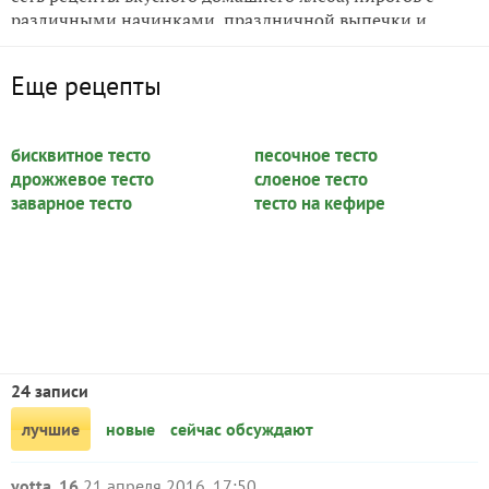
различными начинками, праздничной выпечки и
сдобы на любой вкус. Возможно, они вам тоже
понравятся и пополнят вашу домашнюю кулинарную
Еще рецепты
книгу.
бисквитное тесто
песочное тесто
дрожжевое тесто
слоеное тесто
заварное тесто
тесто на кефире
24 записи
лучшие
новые
сейчас обсуждают
yotta_16
21 апреля 2016, 17:50