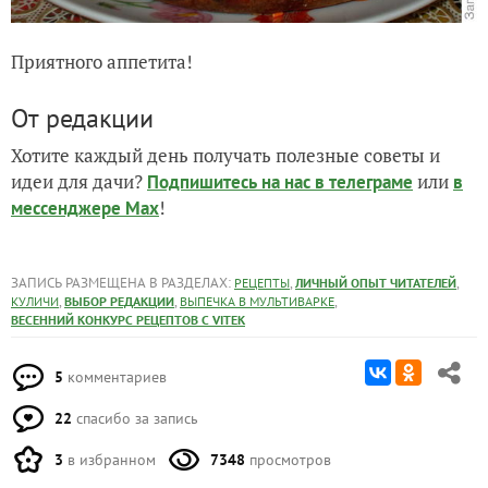
Приятного аппетита!
От редакции
Хотите каждый день получать полезные советы и
идеи для дачи?
или
Подпишитесь на нас
в телеграме
в
!
мессенджере Max
ЗАПИСЬ РАЗМЕЩЕНА В РАЗДЕЛАХ:
,
,
РЕЦЕПТЫ
ЛИЧНЫЙ ОПЫТ ЧИТАТЕЛЕЙ
,
,
,
КУЛИЧИ
ВЫБОР РЕДАКЦИИ
ВЫПЕЧКА В МУЛЬТИВАРКЕ
ВЕСЕННИЙ КОНКУРС РЕЦЕПТОВ С VITEK
5
комментариев
22
спасибо за запись
3
в избранном
7348
просмотров