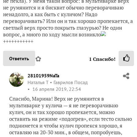
не пекла). У меня такой вопрос: в мультиварке верх
не румянится и я бисквит обычно переворачиваю
ненадолго, а как быть с куличом? Надо
переворачивать? Или он и так хорошо пропекается, а
светлый верх просто покрыть глазурью? Не один
вопрос, а много по ходу мысли возникло
+++++++++++
✿
Ответить
1
Спасибо!
28101959NaTa
Наталья Т
Гаврилов Посад
16 апреля 2019, 22:54
Спасибо, Марина! Верх не румянится в
мультиварке у кулича — я не переворачиваю
кулич, он и так хорошо пропекается, можно
оставить на режиме «подогрев», если тесто сильно
поднимется и чтобы кулич пропекся хорошо, я
оставляю на 20-30 мин., в общем, попробуешь,