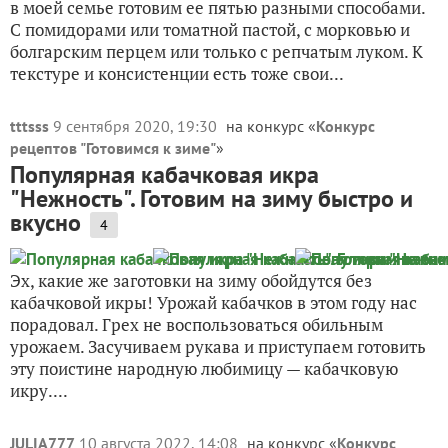
в моей семье готовим ее пятью разными способами.
С помидорами или томатной пастой, с морковью и
болгарским перцем или только с репчатым луком. К
текстуре и консистенции есть тоже свои...
tttsss
9 сентября 2020, 19:30
на конкурс «
Конкурс
рецептов "Готовимся к зиме"
»
Популярная кабачковая икра
"Нежность". Готовим на зиму быстро и
вкусно
4
Эх, какие же заготовки на зиму обойдутся без
кабачковой икры! Урожай кабачков в этом году нас
порадовал. Грех не воспользоваться обильным
урожаем. Засучиваем рукава и приступаем готовить
эту поистине народную любимицу — кабачковую
икру....
JULIA777
10 августа 2022, 14:08
на конкурс «
Конкурс