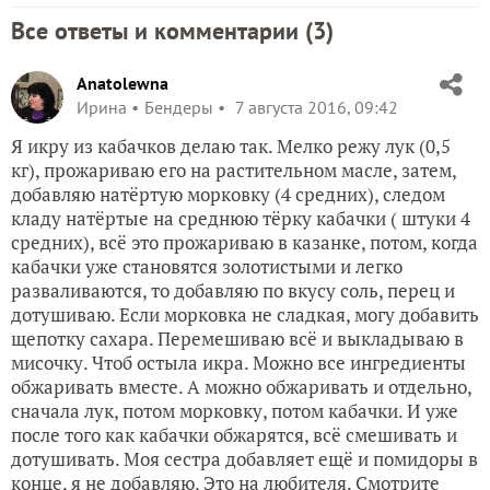
Все ответы и комментарии (
3
)
Anatolewna
Ирина
Бендеры
7 августа 2016, 09:42
Я икру из кабачков делаю так. Мелко режу лук (0,5
кг), прожариваю его на растительном масле, затем,
добавляю натёртую морковку (4 средних), следом
кладу натёртые на среднюю тёрку кабачки ( штуки 4
средних), всё это прожариваю в казанке, потом, когда
кабачки уже становятся золотистыми и легко
разваливаются, то добавляю по вкусу соль, перец и
дотушиваю. Если морковка не сладкая, могу добавить
щепотку сахара. Перемешиваю всё и выкладываю в
мисочку. Чтоб остыла икра. Можно все ингредиенты
обжаривать вместе. А можно обжаривать и отдельно,
сначала лук, потом морковку, потом кабачки. И уже
после того как кабачки обжарятся, всё смешивать и
дотушивать. Моя сестра добавляет ещё и помидоры в
конце, я не добавляю. Это на любителя. Смотрите