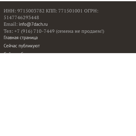
ИНН: 9715003782 КПП: 771501001 ОГРН:
5147746293448
Email:
info@7dach.ru
Тел: +7 (916) 710-7449 (семена не продаем!)
Главная страница
Сейчас публикуют
Сейчас обсуждают
Дачные вопросы
Помощь
Все товары
Все фото
Все вопросы
Все статьи
Все тэги
Правила общения
Пользовательское соглашение
Политика конфиденциальности