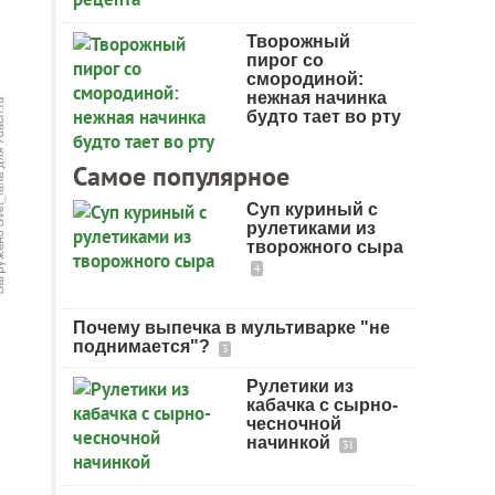
Творожный
пирог со
смородиной:
нежная начинка
будто тает во рту
Самое популярное
Суп куриный с
рулетиками из
творожного сыра
4
Почему выпечка в мультиварке "не
поднимается"?
3
Рулетики из
кабачка с сырно-
чесночной
начинкой
31