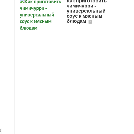
Как приготовить
чимичурри -
универсальный
соус к мясным
блюдам
7