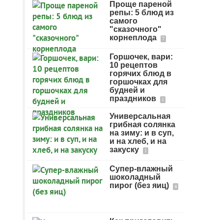
Проще пареной
репы: 5 блюд из
самого
"сказочного"
корнеплода
7
Горшочек, вари:
10 рецептов
горячих блюд в
горшочках для
будней и
праздников
1
Универсальная
грибная солянка
на зиму: и в суп,
и на хлеб, и на
закуску
1
Супер-влажный
шоколадный
пирог (без яиц)
4