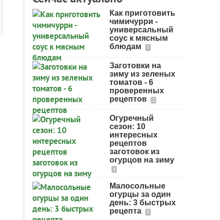
Как приготовить
чимичурри -
универсальный
соус к мясным
блюдам
7
Заготовки на
зиму из зеленых
томатов - 6
проверенных
рецептов
2
Огуречный
сезон: 10
интересных
рецептов
заготовок из
огурцов на зиму
4
Малосольные
огурцы за один
день: 3 быстрых
рецепта
5