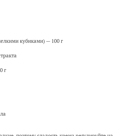
елкими кубиками) — 100 г
стракта
0 г
сла
ладкие, поэтому сладость крема регулируйте на