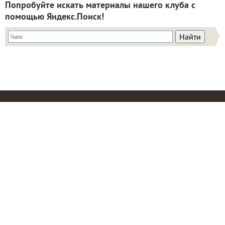
Попробуйте искать материалы нашего клуба с
помощью Яндекс.Поиск!
ИНН: 9715003782 КПП: 771501001 ОГРН:
5147746293448
Email:
info@7dach.ru
Тел: +7 (916) 710-7449 (семена не продаем!)
Главная страница
Сейчас публикуют
Сейчас обсуждают
Дачные вопросы
Помощь
Все товары