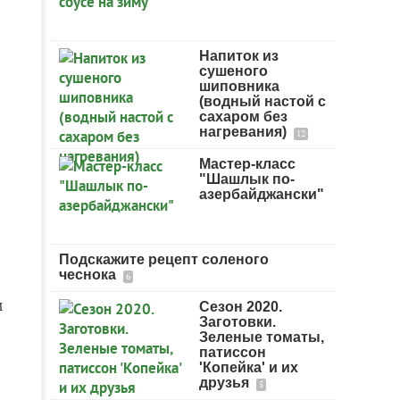
Напиток из
сушеного
шиповника
(водный настой с
сахаром без
нагревания)
12
Мастер-класс
"Шашлык по-
азербайджански"
Подскажите рецепт соленого
чеснока
6
м
Сезон 2020.
Заготовки.
Зеленые томаты,
патиссон
'Копейка' и их
друзья
5