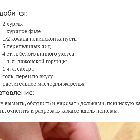
добится:
2 хурмы
1 куриное филе
1/2 кочана пекинской капусты
5 перепелиных яиц
4 ст. л. белого винного уксуса
1 ч. л. дижонской горчицы
1 ч. л. сахара
соль, перец по вкусу
растительное масло для жаренья
отовление:
му вымыть, обсушить и нарезать дольками, пекинскую к
ть, очистить и разрезать каждое вдоль пополам.