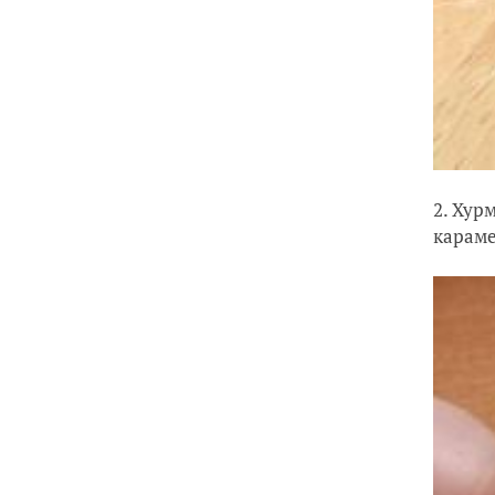
2. Хур
караме