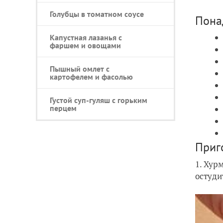
Голубцы в томатном соусе
Пона
Капустная лазанья с
фаршем и овощами
Пышный омлет с
картофелем и фасолью
Густой суп-гуляш с горьким
перцем
Приг
1. Хур
остуди