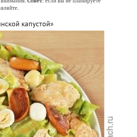
з внимания.
Совет
: если вы не планируете
авляйте.
инской капустой»