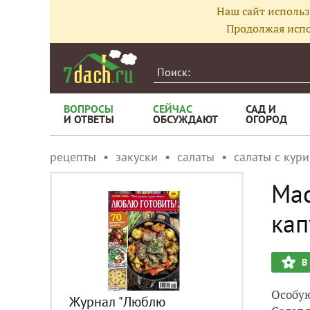
Наш сайт использ
Продолжая испо
ВОПРОСЫ
СЕЙЧАС
САД И
И ОТВЕТЫ
ОБСУЖДАЮТ
ОГОРОД
рецепты
закуски
салаты
салаты с кур
Мас
кап
В
Особую
Журнал "Люблю