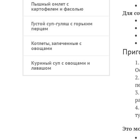
Пышный омлет с
картофелем и фасолью
Для со
Густой суп-гуляш с горьким
перцем
Котлеты, запеченные с
овощами
Приг
Куриный суп с овощами и
лавашом
О
п
р
т
Это м