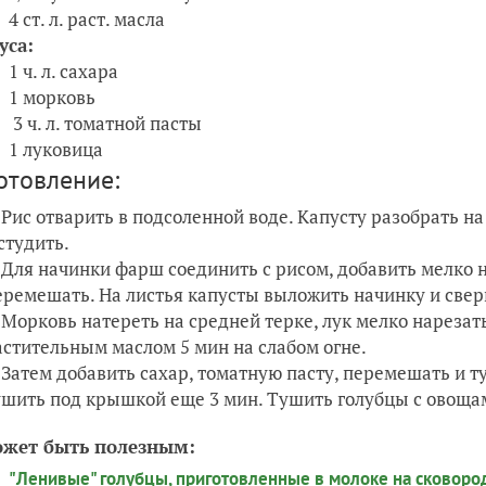
4 ст. л. раст. масла
уса:
1 ч. л. сахара
1 морковь
3 ч. л. томатной пасты
1 луковица
отовление:
Рис отварить в подсоленной воде. Капусту разобрать на
студить.
Для начинки фарш соединить с рисом, добавить мелко н
еремешать. На листья капусты выложить начинку и све
Морковь натереть на средней терке, лук мелко нарезат
астительным маслом 5 мин на слабом огне.
Затем добавить сахар, томатную пасту, перемешать и ту
ушить под крышкой еще 3 мин. Тушить голубцы с овощам
ожет быть полезным:
"Ленивые" голубцы, приготовленные в молоке на сковоро