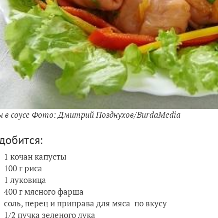
ы в соусе Фото: Дмитрий Позднухов/BurdaMedia
добится:
1 кочан капусты
100 г риса
1 луковица
400 г мясного фарша
соль, перец и приправа для мяса по вкусу
1/2 пучка зеленого лука