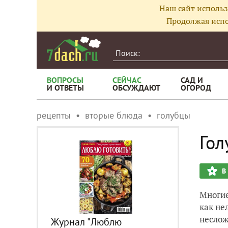
Наш сайт использ
Продолжая испо
ВОПРОСЫ
СЕЙЧАС
САД И
И ОТВЕТЫ
ОБСУЖДАЮТ
ОГОРОД
рецепты
вторые блюда
голубцы
Гол
В
Многие
как не
неслож
Журнал "Люблю