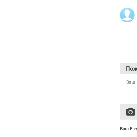
Пож
Ваш E-m