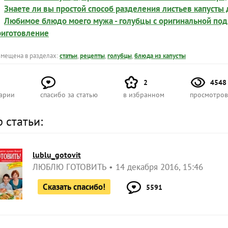
Знаете ли вы простой способ разделения листьев капусты
Любимое блюдо моего мужа - голубцы с оригинальной подл
риготовление
азмещена в разделах:
статьи
,
рецепты
,
голубцы
,
блюда из капусты
2
4548
арии
спасибо за статью
в избранном
просмотров
 статьи:
lublu_gotovit
ЛЮБЛЮ ГОТОВИТЬ
14 декабря 2016, 15:46
Сказать спасибо!
5591