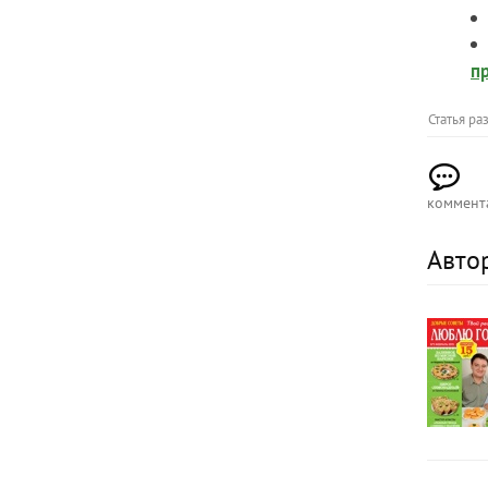
п
Статья р
коммент
Автор