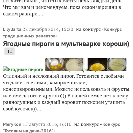
восхитительны, что его хочется печь каждый день.
Что мы вам и рекомендуем, пока сезон черешни в
самом разгаре....
22 декабря 2014, 15:20
на конкурс «
LilyBarta
Конкурс
»
традиционных рецептов
Ягодные пироги в мультиварке хороши)
12
Отличный и несложный пирог. Готовится с любыми
ягодами: свежими, заморженными,
консервированными. Можете использовать и фрукты
или смесь того и другого))) В нашей семье нет к нему
равнодушных и каждый норовит поскорей утащить
свой кусочек))...
15 августа 2016, 16:10
на конкурс «
MeryKon
Конкурс
»
"Готовим на даче-2016"