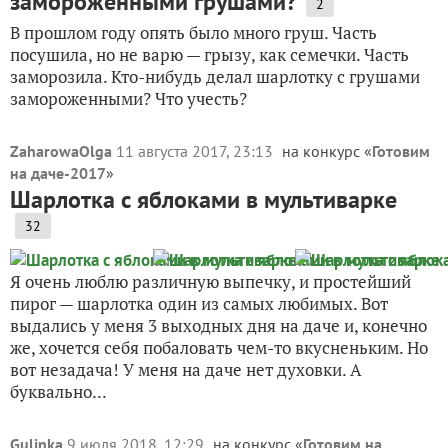
замороженными грушами?
2
В прошлом году опять было много груш. Часть
посушила, но не варю — грызу, как семечки. Часть
заморозила. Кто-нибудь делал шарлотку с грушами
замороженными? Что учесть?
ZaharowaOlga
11 августа 2017, 23:13
на конкурс «
Готовим
на даче-2017
»
Шарлотка с яблоками в мультиварке
32
Я очень люблю различную выпечку, и простейший
пирог — шарлотка один из самых любимых. Вот
выдались у меня 3 выходных дня на даче и, конечно
же, хочется себя побаловать чем-то вкусненьким. Но
вот незадача! У меня на даче нет духовки. А
буквально...
Gulinka
9 июля 2018, 12:29
на конкурс «
Готовим на