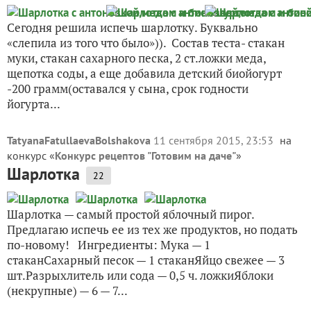
Сегодня решила испечь шарлотку. Буквально
«слепила из того что было»)). Состав теста- стакан
муки, стакан сахарного песка, 2 ст.ложки меда,
щепотка соды, а еще добавила детский биойогурт
-200 грамм(оставался у сына, срок годности
йогурта...
TatyanaFatullaevaBolshakova
11 сентября 2015, 23:53
на
конкурс «
Конкурс рецептов "Готовим на даче"
»
Шарлотка
22
Шарлотка — самый простой яблочный пирог.
Предлагаю испечь ее из тех же продуктов, но подать
по-новому! Ингредиенты: Мука — 1
стаканСахарный песок — 1 стаканЯйцо свежее — 3
шт.Разрыхлитель или сода — 0,5 ч. ложкиЯблоки
(некрупные) — 6 — 7...