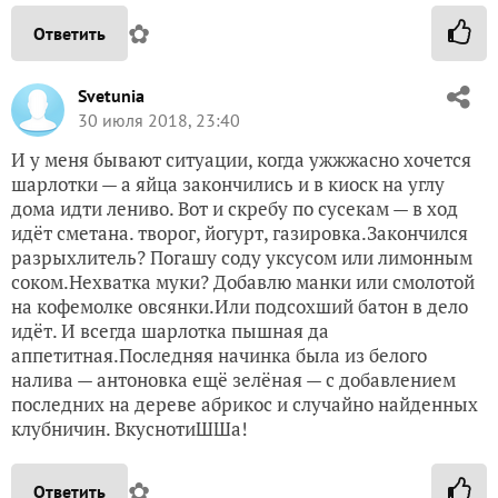
✿
Ответить
Svetunia
30 июля 2018, 23:40
И у меня бывают ситуации, когда ужжжасно хочется
шарлотки — а яйца закончились и в киоск на углу
дома идти лениво. Вот и скребу по сусекам — в ход
идёт сметана. творог, йогурт, газировка.Закончился
разрыхлитель? Погашу соду уксусом или лимонным
соком.Нехватка муки? Добавлю манки или смолотой
на кофемолке овсянки.Или подсохший батон в дело
идёт. И всегда шарлотка пышная да
аппетитная.Последняя начинка была из белого
налива — антоновка ещё зелёная — с добавлением
последних на дереве абрикос и случайно найденных
клубничин. ВкуснотиШШа!
✿
Ответить