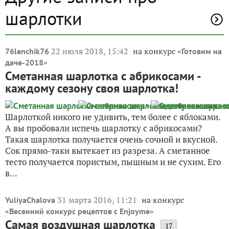
шарлотки
22 июля 2018, 15:42
на конкурс «
76lenchik76
Готовим на
»
даче-2018
Сметанная шарлотка с абрикосами -
каждому сезону своя шарлотка!
Шарлоткой никого не удивить, тем более с яблоками.
А вы пробовали испечь шарлотку с абрикосами?
Такая шарлотка получается очень сочной и вкусной.
Сок прямо-таки вытекает из разреза. А сметанное
тесто получается пористым, пышным и не сухим. Его
в...
31 марта 2016, 11:21
на конкурс
YuliyaChalova
«
»
Весенний конкурс рецептов с Enjoyme
Самая воздушная шарлотка
17