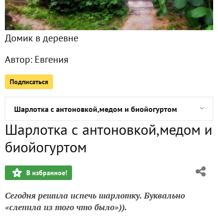
Домашние обитатели (часть вторая)
Домик в деревне
Домашние обитатели (часть первая)
Автор:
Евгения
Груша-дикуша!
Подписаться
Варенье из груши и лимона
Шарлотка с антоновкой,медом и биойогуртом
Шарлотка с антоновкой,медом и
Растет под солнцем подсолнух!
биойогуртом
Что не хватает сливе???
В избранное!
~ Яблоневая песня ~
Сегодня решила испечь шарлотку. Буквально
Шатёр для души (плюсы и минусы нашей постройки)
«слепила из того что было»)).