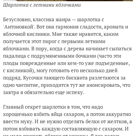
Шарлотка с летними яблочками
Безусловно, классика жанра — шарлотка с
'Антоновкой'. Вот она гармония сладости, аромата и
яблочной кислинки. Мне также нравится, каким
получается этот пирог с первыми летними
яблочками. В пору, когда с дерева начинает сыпаться
падалица с подрумяненными бочками (часто эти
плоды поврежденные или кем-то уже подъеденные,
с кислинкой), могу готовить его несколько дней
подряд. Кусочки тающего бисквита разлетаются за
одно чаепитие, приходится тут же анонсировать, что
завтра я обязательно еще испеку.
Главный секрет шарлотки в том, что надо
хорошенько взбить яйца сахаром, а потом аккуратно
ввести муку. И не нужно отделять белки от желтков, а
потом взбивать каждую составляющую с сахаром. И
не надо очищать яблоки от кожицы. Я все делаю