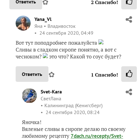
✿
Ответить
2
Спасибо!
Yana_Vl
Яна
Владивосток
24 сентября 2020, 04:49
Вот тут поподробнее пожалуйста
Сливы в сладком сиропе понятно, а вот с
чесноком?
это что? Какой то соус будет?
✿
Ответить
1
Спасибо!
Svet-Kara
СветЛана
Калининград (Кенигсберг)
24 сентября 2020, 08:24
Яночка!
Вяленые сливы в сиропе делаю по своему
любимому рецепту
7dach.ru/recepty/Svet-