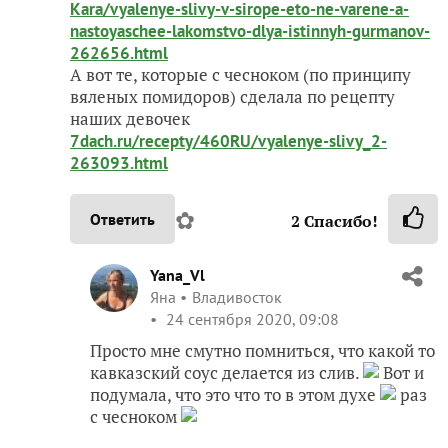
Kara/vyalenye-slivy-v-sirope-eto-ne-varene-a-
nastoyaschee-lakomstvo-dlya-istinnyh-gurmanov-
262656.html
А вот те, которые с чесноком (по принципу
вяленых помидоров) сделала по рецепту
наших девочек
7dach.ru/recepty/460RU/vyalenye-slivy_2-
263093.html
✿
Ответить
2
Спасибо!
Yana_Vl
Яна
Владивосток
24 сентября 2020, 09:08
Просто мне смутно помниться, что какой то
кавказский соус делается из слив.
Вот и
подумала, что это что то в этом духе
раз
с чесноком