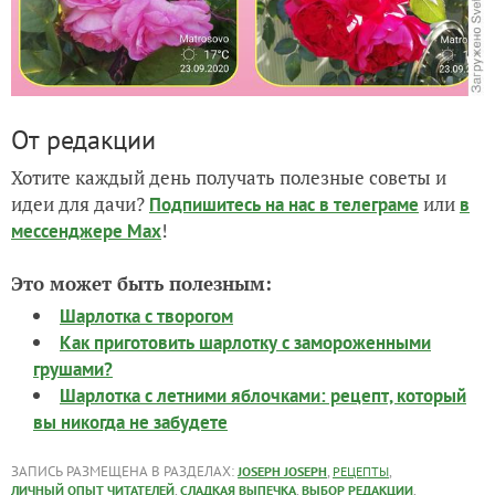
От редакции
Хотите каждый день получать полезные советы и
идеи для дачи?
или
Подпишитесь на нас
в телеграме
в
!
мессенджере Max
Это может быть полезным:
Шарлотка с творогом
Как приготовить шарлотку с замороженными
грушами?
Шарлотка с летними яблочками: рецепт, который
вы никогда не забудете
ЗАПИСЬ РАЗМЕЩЕНА В РАЗДЕЛАХ:
,
,
JOSEPH JOSEPH
РЕЦЕПТЫ
,
,
,
ЛИЧНЫЙ ОПЫТ ЧИТАТЕЛЕЙ
СЛАДКАЯ ВЫПЕЧКА
ВЫБОР РЕДАКЦИИ