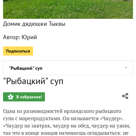
Запеченные утиные ножки
Домик дядюшки Тыквы
Пихта корейская Сильберлок
Автор:
Юрий
Фаршированный перец (один из вариантов)
Подписаться
Поздравляю с самым женственным праздником!!!
"Рыбацкий" суп
"Рыбацкий" суп
Тушеное мясо
В избранное!
Выходные с морепродуктами
Одна из разновидностей ирландского рыбацкого
Зимняя лазанья
супа с морепродуктами. Он называется «Чаудер».
«Чаудер на завтрак, чаудер на обед, чаудер на ужин,
Горячая закуска из креветок
так что в конце концов начинаешь оглядываться: не