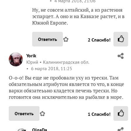
4 марта 2018, 21:06
Ну, не совсем алтайский, а из растения
эспарцет. А оно и на Кавказе растет, и в
Южной Европе.
✿
Ответить
2
Спасибо!
Yorik
Юрий
Калининградская обл.
6 марта 2018, 11:25
О-о-о! Вы еще не пробовали уху из трески. Там
обязательным атрибутом является то что, в конце
варки обязатеььно кладется печень трески. Но
готовится она исключительно на рыбалке в море.
✿
Ответить
1
Спасибо!
OlgaDa