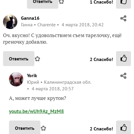
✿
Ответить
1
Спасибо!
Ganna16
Ганна
Charente
4 марта 2018, 20:42
Оч. вкусно! С удовольствием съем тарелочку, ещё
греночку добавлю.
✿
Ответить
2
Спасибо!
Yorik
Юрий
Калининградская обл.
4 марта 2018, 20:57
А, может лучше крутон?
youtu.be/wUh9Az_MzM8
✿
Ответить
2
Спасибо!