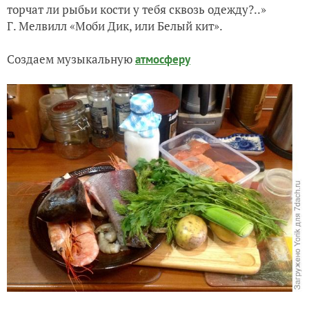
торчат ли рыбьи кости у тебя сквозь одежду?..»
Запеченная свинина, пусть будет "по-зимнему"
Г. Мелвилл «Моби Дик, или Белый кит».
Создаем музыкальную
атмосферу