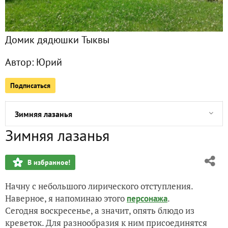
Поздравляю с самым женственным праздником!!!
Домик дядюшки Тыквы
"Рыбацкий" суп
Автор:
Юрий
Тушеное мясо
Подписаться
Выходные с морепродуктами
Зимняя лазанья
Зимняя лазанья
Горячая закуска из креветок
В избранное!
Запеченная свинина, пусть будет "по-зимнему"
Начну с небольшого лирического отступления.
Салат с креветками и снегом за окном
Наверное, я напоминаю этого
.
персонажа
Сегодня воскресенье, а значит, опять блюдо из
Со старым Новым Годом!!!
креветок. Для разнообразия к ним присоединятся