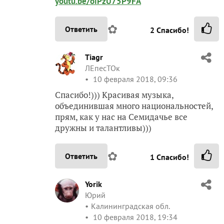
youtu.be/oiPzU75P9FA
✿
Ответить
2
Спасибо!
Tiagr
ЛЕпесТОк
10 февраля 2018, 09:36
Спасибо!))) Красивая музыка,
объединившая много национальностей,
прям, как у нас на Семидачье все
дружны и талантливы)))
✿
Ответить
1
Спасибо!
Yorik
Юрий
Калининградская обл.
10 февраля 2018, 19:34