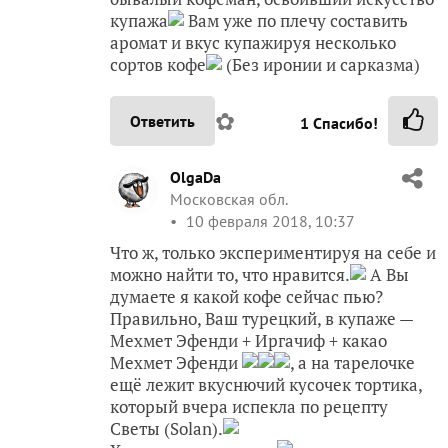
купажа
Вам уже по плечу составить
аромат и вкус купажируя несколько
сортов кофе
(Без иронии и сарказма)
✿
Ответить
1
Спасибо!
OlgaDa
Московская обл.
10 февраля 2018, 10:37
Что ж, только экспериментируя на себе и
можно найти то, что нравится.
А Вы
думаете я какой кофе сейчас пью?
Правильно, Ваш турецкий, в купаже —
Мехмет Эфенди + Иргачиф + какао
Мехмет Эфенди
, а на тарелочке
ещё лежит вкуснючий кусочек тортика,
который вчера испекла по рецепту
Светы (Solan).