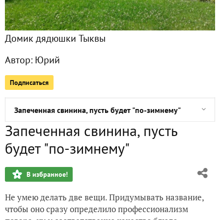
Тушеное мясо
Домик дядюшки Тыквы
Выходные с морепродуктами
Автор:
Юрий
Зимняя лазанья
Подписаться
Горячая закуска из креветок
Запеченная свинина, пусть будет "по-зимнему"
Запеченная свинина, пусть
Салат с креветками и снегом за окном
будет "по-зимнему"
Со старым Новым Годом!!!
В избранное!
Фрикадельки (просто когда хочется есть)
Не умею делать две вещи. Придумывать название,
Утро седое
чтобы оно сразу определило профессионализм