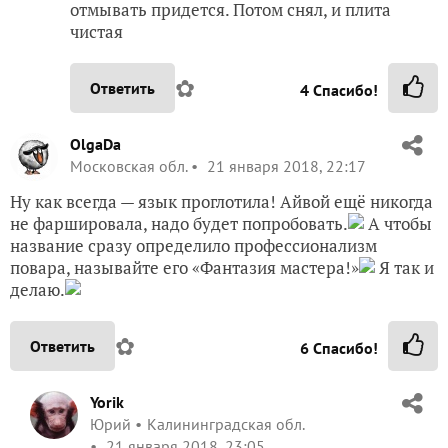
отмывать придется. Потом снял, и плита
чистая
✿
Ответить
4
Спасибо!
OlgaDa
Московская обл.
21 января 2018, 22:17
Ну как всегда — язык проглотила! Айвой ещё никогда
не фаршировала, надо будет попробовать.
А чтобы
название сразу определило профессионализм
повара, называйте его «Фантазия мастера!»
Я так и
делаю.
✿
Ответить
6
Спасибо!
Yorik
Юрий
Калининградская обл.
21 января 2018, 23:05