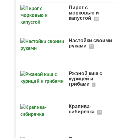
Пирог с
морковью и
капустой
10
Настойки своими
руками
71
Ржаной киш с
курицей и
грибами
1
Крапива-
сибирячка
18