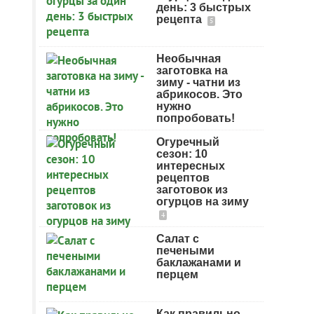
день: 3 быстрых
рецепта
5
Необычная
заготовка на
зиму - чатни из
абрикосов. Это
нужно
попробовать!
Огуречный
сезон: 10
интересных
рецептов
заготовок из
огурцов на зиму
4
Салат с
печеными
баклажанами и
перцем
Как правильно